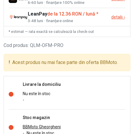
6-60 luni · finanțare 100% online
LeanPay
de la 12.36 RON / lună
*
detalii
›
3-48 luni · finanțare online
* estimat — rata exactă se calculează la check-out
Cod produs
:
QLM-OFM-PRO
!
Acest produs nu mai face parte din oferta BBMoto.
Livrare la domiciliu
Nu este în stoc
-
Stoc magazin
BBMoto Gheorgheni
-
Nu este în stoc