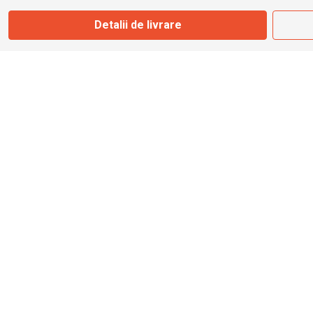
Marți - Sâmbătă: 09:00 - 17:00
Detalii de livrare
0745 153 295
info@bbmoto.ro
Magazin
Otopeni
Str. Ferme D Nr. 2
Otopeni, Ilfov
Marți - Sâmbătă: 10:00 - 18:00