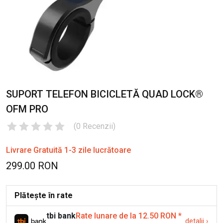
SUPORT TELEFON BICICLETĂ QUAD LOCK®
OFM PRO
(
0
Recenzii
)
Livrare Gratuită 1-3 zile lucrătoare
299.00 RON
Plătește în rate
tbi bank
Rate lunare de la 12.50 RON
*
detalii
›