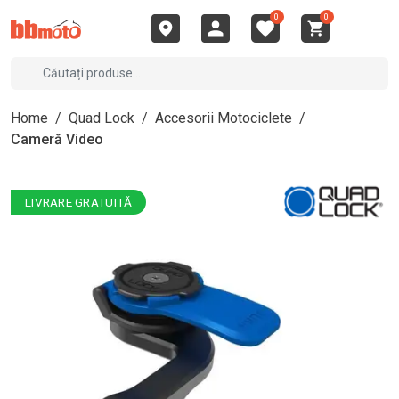
0
0
Home
/
Quad Lock
/
Accesorii Motociclete
/
Cameră Video
LIVRARE GRATUITĂ