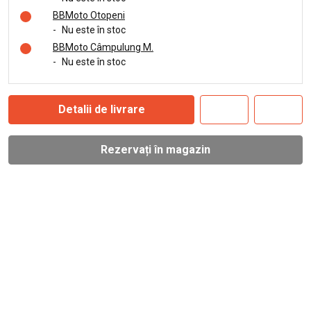
BBMoto Otopeni
-
Nu este în stoc
BBMoto Câmpulung M.
-
Nu este în stoc
Detalii de livrare
Rezervați în magazin