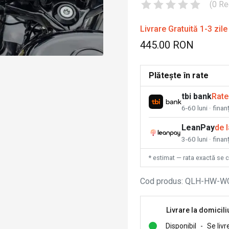
(
0
Re
Livrare Gratuită 1-3 zile
445.00 RON
Plătește în rate
tbi bank
Rate
6-60 luni · fina
LeanPay
de 
3-60 luni · finan
* estimat — rata exactă se 
Cod produs
:
QLH-HW-W
Livrare la domicili
Disponibil
-
Se livr