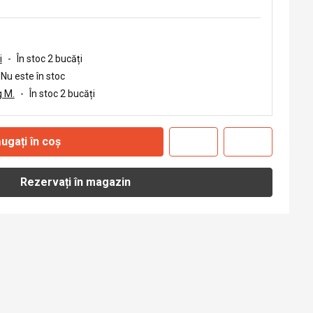
i
-
În stoc 2 bucăți
Nu este în stoc
 M.
-
În stoc 2 bucăți
ugați în coș
Rezervați în magazin