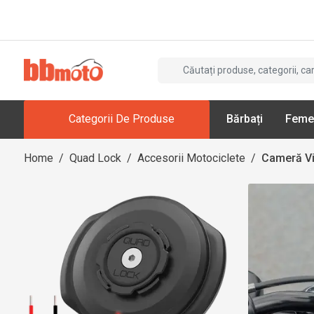
Categorii De Produse
Bărbați
Feme
Home
/
Quad Lock
/
Accesorii Motociclete
/
Cameră V