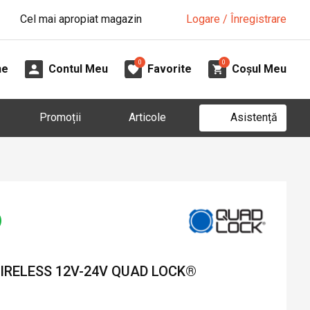
Cel mai apropiat magazin
Logare / Înregistrare
0
0
ne
Contul Meu
Favorite
Coșul Meu
Asistență
Promoții
Articole
IRELESS 12V-24V QUAD LOCK®