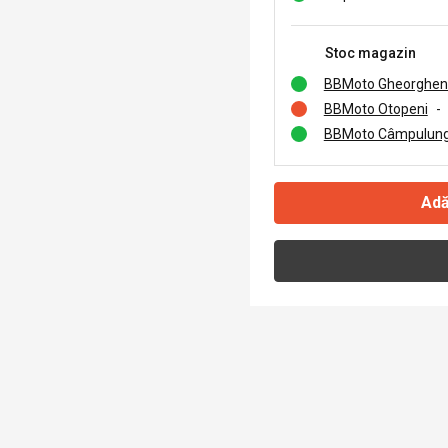
Stoc magazin
BBMoto Gheorghen
BBMoto Otopeni
-
BBMoto Câmpulung
Adă