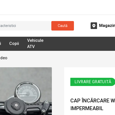
Magazi
Caută
Vehicule
i
Copii
ATV
ideo
LIVRARE GRATUITĂ
CAP ÎNCĂRCARE W
IMPERMEABIL