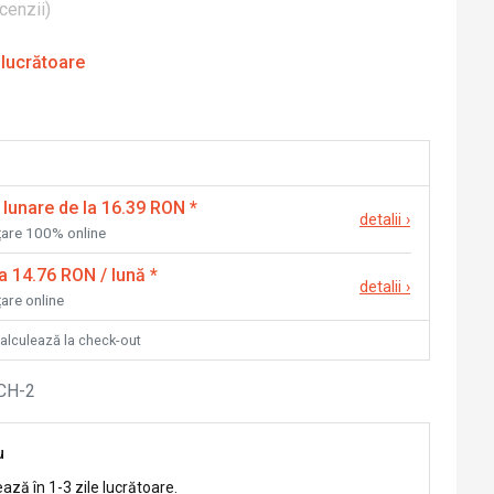
cenzii
)
 lucrătoare
 lunare de la 16.39 RON
*
detalii
›
nțare 100% online
la 14.76 RON / lună
*
detalii
›
țare online
calculează la check-out
CH-2
u
ează în 1-3 zile lucrătoare.