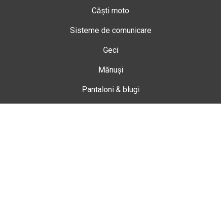
Căști moto
Sisteme de comunicare
Geci
Mănuși
Pantaloni & blugi
Ghete
Echipamente de damă
Enduro
Snowmobil
Accesorii