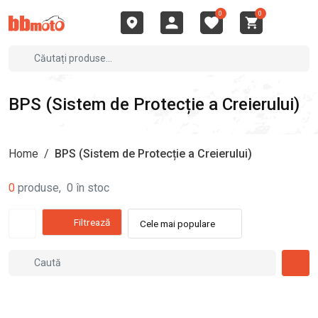
0
0
BPS (Sistem de Protecție a Creierului)
Home
/
BPS (Sistem de Protecție a Creierului)
0
produse
,
0
în stoc
Filtrează
Cele mai populare