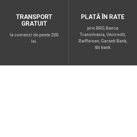
TRANSPORT
PLATĂ ÎN RATE
GRATUIT
prin BRD, Banca
Transilvania, Unicredit,
la comenzi de peste 200
Raiffeisen, Garanti Bank,
lei.
tbi bank