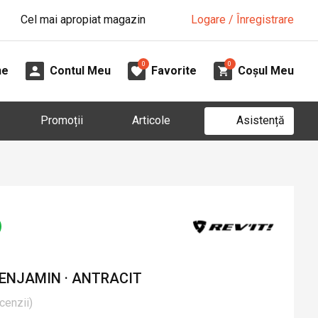
Cel mai apropiat magazin
Logare / Înregistrare
0
0
ne
Contul Meu
Favorite
Coșul Meu
Asistență
Promoții
Articole
ENJAMIN · ANTRACIT
cenzii
)