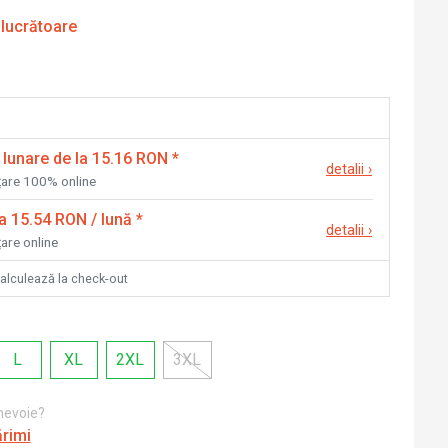
 lucrătoare
 lunare de la 15.16 RON
*
detalii
›
nțare 100% online
la 15.54 RON / lună
*
detalii
›
țare online
calculează la check-out
L
XL
2XL
3XL
 nevoie?
ărimi