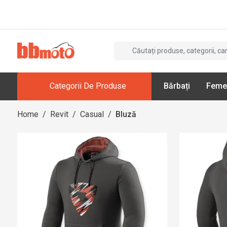
Categorii De Produse
Bărbați
Feme
Home
/
Revit
/
Casual
/
Bluză