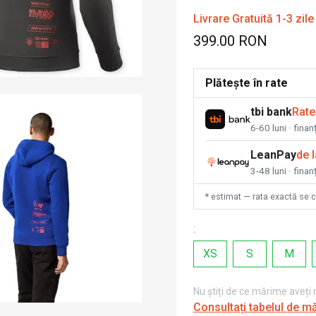
Livrare Gratuită 1-3 zile
399.00 RON
Plătește în rate
tbi bank
Rate
6-60 luni · fina
LeanPay
de 
3-48 luni · finan
* estimat — rata exactă se 
:
XS
S
M
Nu știți de ce mărime aveți
Consultați tabelul de m