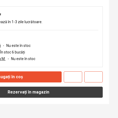
u
ează în 1-3 zile lucrătoare.
i
-
Nu este în stoc
În stoc 6 bucăți
 M.
-
Nu este în stoc
ugați în coș
Rezervați în magazin