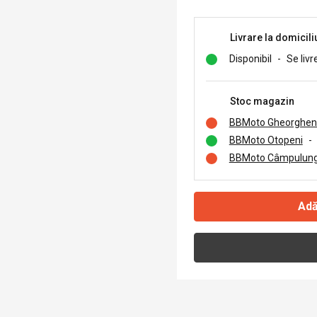
Livrare la domicili
Disponibil
-
Se livr
Stoc magazin
BBMoto Gheorghen
BBMoto Otopeni
-
BBMoto Câmpulung
Adă