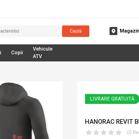
Magazi
Caută
Vehicule
i
Copii
ATV
LIVRARE GRATUITĂ
HANORAC REVIT B
(
0
Re