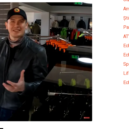
An
Șt
Pa
AT
Ec
Ec
Sp
Li
Ec