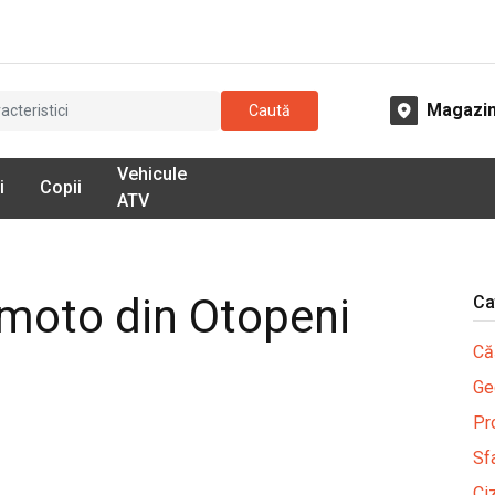
Magazi
Caută
Vehicule
i
Copii
ATV
Bmoto din Otopeni
Ca
Că
Ge
Pr
Sfa
Ci