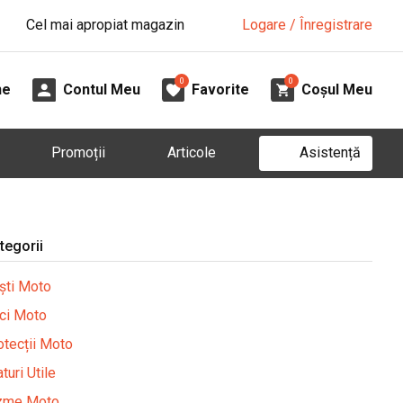
Cel mai apropiat magazin
Logare / Înregistrare
0
0
ne
Contul Meu
Favorite
Coșul Meu
Asistență
Promoții
Articole
tegorii
ști Moto
ci Moto
otecții Moto
turi Utile
zme Moto