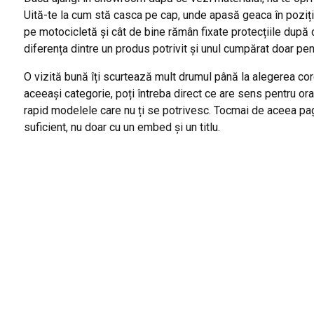
Uită-te la cum stă casca pe cap, unde apasă geaca în poziți
pe motocicletă și cât de bine rămân fixate protecțiile după
diferența dintre un produs potrivit și unul cumpărat doar pent
O vizită bună îți scurtează mult drumul până la alegerea cor
aceeași categorie, poți întreba direct ce are sens pentru ora
rapid modelele care nu ți se potrivesc. Tocmai de aceea pag
suficient, nu doar cu un embed și un titlu.