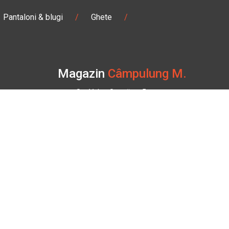
Pantaloni & blugi
/
Ghete
/
Magazin
Câmpulung M.
Str. Valea Seacă nr. 5
Câmpulung Moldovenesc, Suceava
:00
Marți - Sâmbătă: 10:00 - 18:00
0728 210 192
campulung.moldovenesc@bbmoto.ro
TV
Magazin
ATV Câmpulung