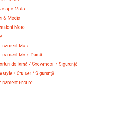
velope Moto
iri & Media
ntaloni Moto
V
hipament Moto
hipament Moto Damă
orturi de Iarnă / Snowmobil / Siguranță
festyle / Cruiser / Siguranță
hipament Enduro