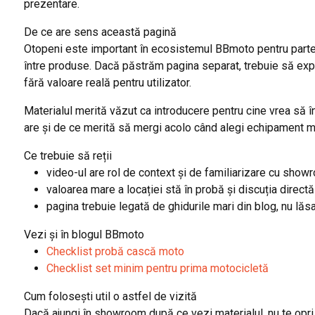
prezentare.
De ce are sens această pagină
Otopeni este important în ecosistemul BBmoto pentru parte
între produse. Dacă păstrăm pagina separat, trebuie să expl
fără valoare reală pentru utilizator.
Materialul merită văzut ca introducere pentru cine vrea să
are și de ce merită să mergi acolo când alegi echipament m
Ce trebuie să reții
video-ul are rol de context și de familiarizare cu show
valoarea mare a locației stă în probă și discuția directă
pagina trebuie legată de ghidurile mari din blog, nu lăs
Vezi și în blogul BBmoto
Checklist probă cască moto
Checklist set minim pentru prima motocicletă
Cum folosești util o astfel de vizită
Dacă ajungi în showroom după ce vezi materialul, nu te opri 