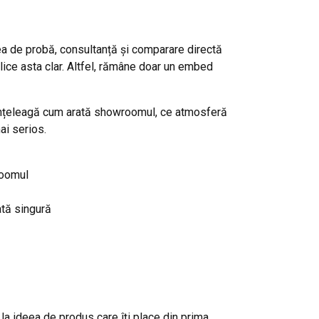
a de probă, consultanță și comparare directă
ice asta clar. Altfel, rămâne doar un embed
 înțeleagă cum arată showroomul, ce atmosferă
ai serios.
roomul
ată singură
la ideea de produs care îți place din prima.