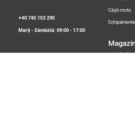
Căști moto
+40 745 153 295
Echipament
Marți - Sâmbătă: 09:00 - 17:00
Magazi
Str. Nic
Gheorgh
Marți - 
0745 15
info@b
Magazi