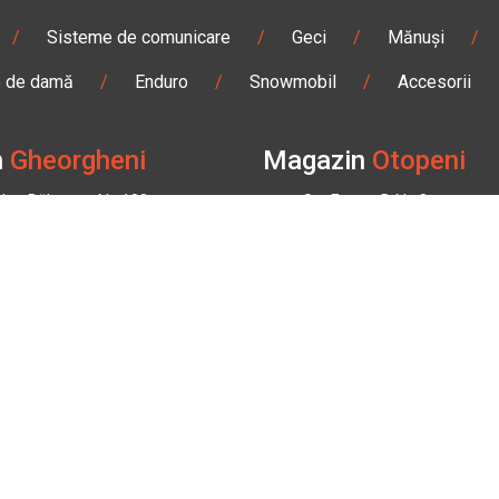
/
Sisteme de comunicare
/
Geci
/
Mănuși
/
e de damă
/
Enduro
/
Snowmobil
/
Accesorii
n
Gheorgheni
Magazin
Otopeni
olae Bălcescu Nr. 100
Str. Ferme D Nr. 2
eni, Harghita
Otopeni, Ilfov
Sâmbătă: 09:00 - 17:00
Marți - Sâmbătă: 10:00 - 18
3 295
0755 141 155
bmoto.ro
otopeni@bbmoto.ro
n
BBMoto ATV
Magazin
BBmoto A