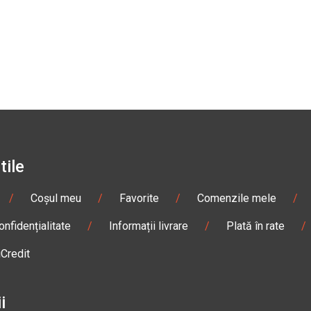
tile
/
Coșul meu
/
Favorite
/
Comenzile mele
/
onfidențialitate
/
Informații livrare
/
Plată în rate
/
iCredit
i