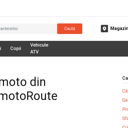
Magazi
Caută
Vehicule
i
Copii
ATV
Bmoto din
Ca
Că
e motoRoute
Ge
Pr
Sfa
Ci