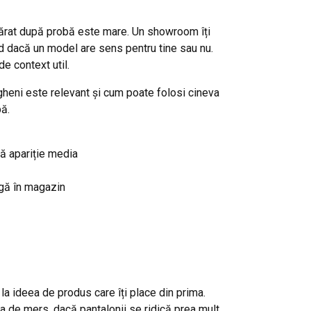
ărat după probă este mare. Un showroom îți
id dacă un model are sens pentru tine sau nu.
e context util.
eni este relevant și cum poate folosi cineva
bă.
lă apariție media
ngă în magazin
la ideea de produs care îți place din prima.
a de mers, dacă pantalonii se ridică prea mult