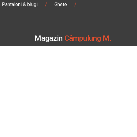
Pantaloni & blugi
/
Ghete
/
Magazin
Câmpulung M.
Str. Valea Seacă nr. 5
Câmpulung Moldovenesc, Suceava
:00
Marți - Sâmbătă: 10:00 - 18:00
0728 210 192
campulung.moldovenesc@bbmoto.ro
TV
Magazin
ATV Câmpulung