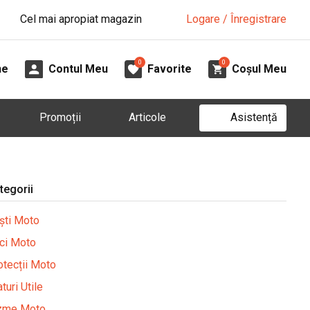
Cel mai apropiat magazin
Logare / Înregistrare
0
0
ne
Contul Meu
Favorite
Coșul Meu
Asistență
Promoții
Articole
tegorii
ști Moto
ci Moto
otecții Moto
turi Utile
zme Moto