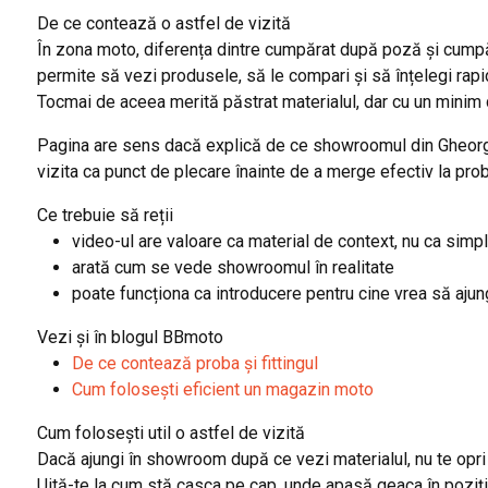
De ce contează o astfel de vizită
În zona moto, diferența dintre cumpărat după poză și cump
permite să vezi produsele, să le compari și să înțelegi rap
Tocmai de aceea merită păstrat materialul, dar cu un minim d
Pagina are sens dacă explică de ce showroomul din Gheorgh
vizita ca punct de plecare înainte de a merge efectiv la pro
Ce trebuie să reții
video-ul are valoare ca material de context, nu ca simp
arată cum se vede showroomul în realitate
poate funcționa ca introducere pentru cine vrea să aju
Vezi și în blogul BBmoto
De ce contează proba și fittingul
Cum folosești eficient un magazin moto
Cum folosești util o astfel de vizită
Dacă ajungi în showroom după ce vezi materialul, nu te opri 
Uită-te la cum stă casca pe cap, unde apasă geaca în poziți