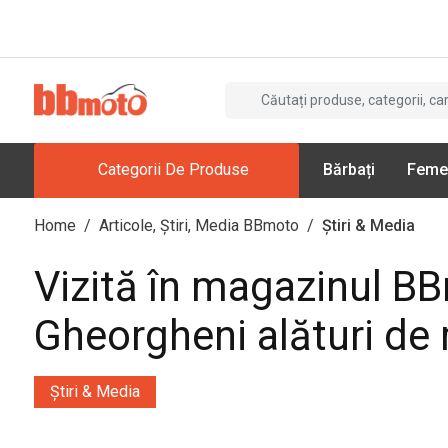
Categorii De Produse
Bărbați
Feme
Home
/
Articole, Știri, Media BBmoto
/
Știri & Media
Vizită în magazinul B
Gheorgheni alături d
Știri & Media