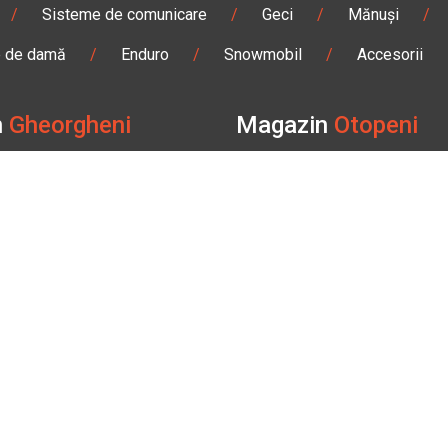
/
Sisteme de comunicare
/
Geci
/
Mănuși
/
e de damă
/
Enduro
/
Snowmobil
/
Accesorii
n
Gheorgheni
Magazin
Otopeni
olae Bălcescu Nr. 100
Str. Ferme D Nr. 2
eni, Harghita
Otopeni, Ilfov
Sâmbătă: 09:00 - 17:00
Marți - Sâmbătă: 10:00 - 18
3 295
0755 141 155
bmoto.ro
otopeni@bbmoto.ro
n
BBMoto ATV
Magazin
BBmoto A