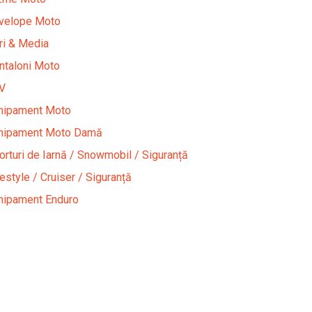
velope Moto
iri & Media
ntaloni Moto
V
hipament Moto
hipament Moto Damă
orturi de Iarnă / Snowmobil / Siguranță
festyle / Cruiser / Siguranță
hipament Enduro