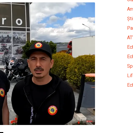
An
Șt
Pa
AT
Ec
Ec
Sp
Li
Ec