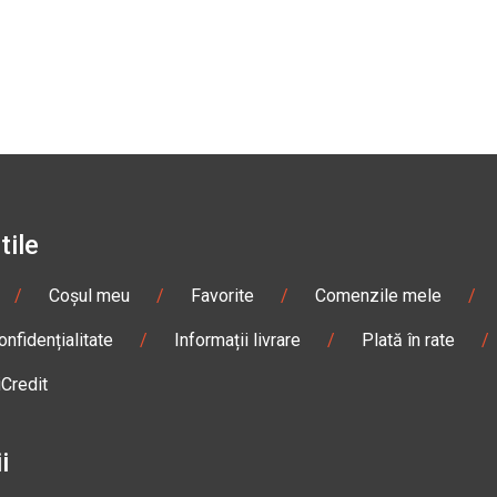
tile
/
Coșul meu
/
Favorite
/
Comenzile mele
/
onfidențialitate
/
Informații livrare
/
Plată în rate
/
iCredit
i