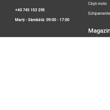
Căști moto
+40 745 153 295
Echipament
Marți - Sâmbătă: 09:00 - 17:00
Magazi
Str. Nic
Gheorgh
Marți - 
0745 15
info@b
Magazi