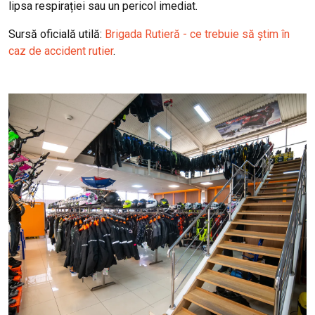
lipsa respirației sau un pericol imediat.
Sursă oficială utilă:
Brigada Rutieră - ce trebuie să știm în
caz de accident rutier
.