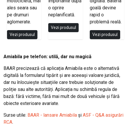
motocicletă, mai
importante după
digitală. Bateria
ales seara sau
o oprire
goală devine
pe drumuri
neplanificată.
rapid o
aglomerate.
problemă reală.
Vezi produsul
Vezi produsul
Vezi produsul
Amiabila pe telefon: utilă, dar nu magică
BAAR precizează că aplicația Amiabila este o alternativă
digitală la formularul tipărit și are aceeași valoare juridică,
dar nu înlocuiește situațiile care trebuie soluționate de
poliție sau alte autorități. Aplicația nu schimbă regula de
bază: fără victime, fără mai mult de două vehicule și fără
obiecte exterioare avariate.
Surse utile:
BAAR - lansare Amiabila
și
ASF - Q&A asigurări
RCA
.