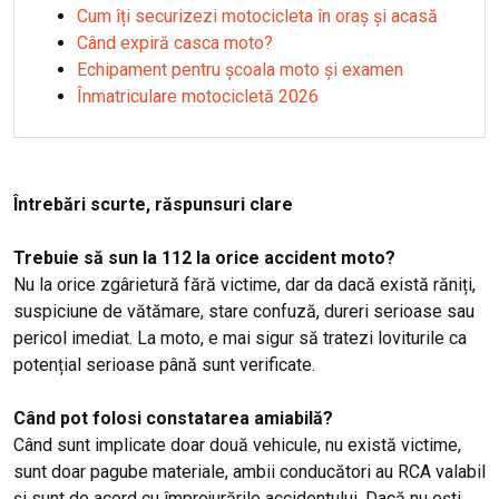
Cum îți securizezi motocicleta în oraș și acasă
Când expiră casca moto?
Echipament pentru școala moto și examen
Înmatriculare motocicletă 2026
Întrebări scurte, răspunsuri clare
Trebuie să sun la 112 la orice accident moto?
Nu la orice zgârietură fără victime, dar da dacă există răniți,
suspiciune de vătămare, stare confuză, dureri serioase sau
pericol imediat. La moto, e mai sigur să tratezi loviturile ca
potențial serioase până sunt verificate.
Când pot folosi constatarea amiabilă?
Când sunt implicate doar două vehicule, nu există victime,
sunt doar pagube materiale, ambii conducători au RCA valabil
și sunt de acord cu împrejurările accidentului. Dacă nu ești