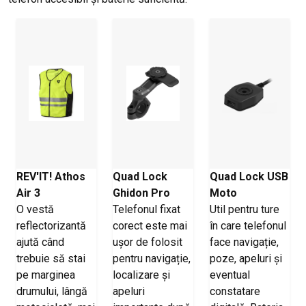
REV'IT! Athos
Quad Lock
Quad Lock USB
Air 3
Ghidon Pro
Moto
O vestă
Telefonul fixat
Util pentru ture
reflectorizantă
corect este mai
în care telefonul
ajută când
ușor de folosit
face navigație,
trebuie să stai
pentru navigație,
poze, apeluri și
pe marginea
localizare și
eventual
drumului, lângă
apeluri
constatare