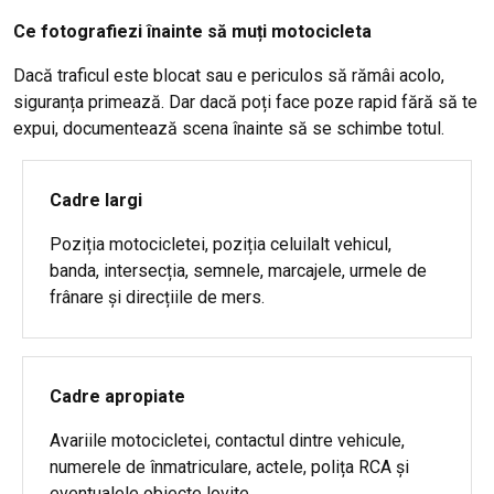
Ce fotografiezi înainte să muți motocicleta
Dacă traficul este blocat sau e periculos să rămâi acolo,
siguranța primează. Dar dacă poți face poze rapid fără să te
expui, documentează scena înainte să se schimbe totul.
Cadre largi
Poziția motocicletei, poziția celuilalt vehicul,
banda, intersecția, semnele, marcajele, urmele de
frânare și direcțiile de mers.
Cadre apropiate
Avariile motocicletei, contactul dintre vehicule,
numerele de înmatriculare, actele, polița RCA și
eventualele obiecte lovite.