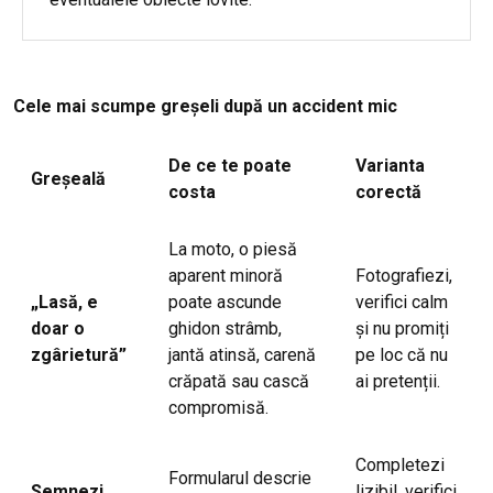
Cele mai scumpe greșeli după un accident mic
De ce te poate
Varianta
Greșeală
costa
corectă
La moto, o piesă
aparent minoră
Fotografiezi,
„Lasă, e
poate ascunde
verifici calm
doar o
ghidon strâmb,
și nu promiți
zgârietură”
jantă atinsă, carenă
pe loc că nu
crăpată sau cască
ai pretenții.
compromisă.
Completezi
Formularul descrie
Semnezi
lizibil, verifici