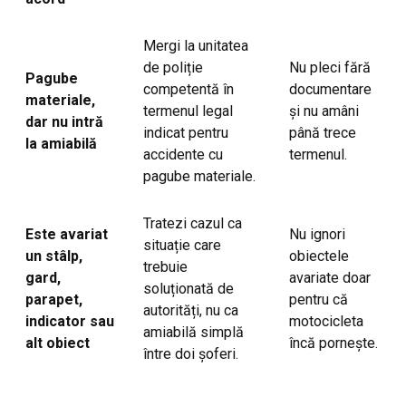
Mergi la unitatea
de poliție
Nu pleci fără
Pagube
competentă în
documentare
materiale,
termenul legal
și nu amâni
dar nu intră
indicat pentru
până trece
la amiabilă
accidente cu
termenul.
pagube materiale.
Tratezi cazul ca
Este avariat
Nu ignori
situație care
un stâlp,
obiectele
trebuie
gard,
avariate doar
soluționată de
parapet,
pentru că
autorități, nu ca
indicator sau
motocicleta
amiabilă simplă
alt obiect
încă pornește.
între doi șoferi.