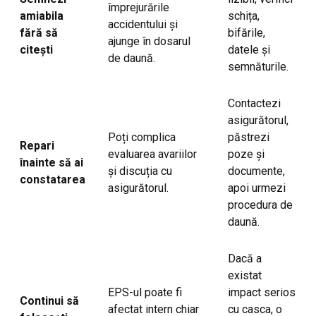
împrejurările
amiabila
schița,
accidentului și
fără să
bifările,
ajunge în dosarul
citești
datele și
de daună.
semnăturile.
Contactezi
asigurătorul,
Poți complica
păstrezi
Repari
evaluarea avariilor
poze și
înainte să ai
și discuția cu
documente,
constatarea
asigurătorul.
apoi urmezi
procedura de
daună.
Dacă a
existat
EPS-ul poate fi
impact serios
Continui să
afectat intern chiar
cu casca, o