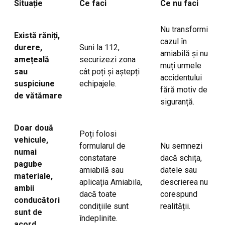
Situație
Ce faci
Ce nu faci
Nu transformi
Există răniți,
cazul în
durere,
Suni la 112,
amiabilă și nu
amețeală
securizezi zona
muți urmele
sau
cât poți și aștepți
accidentului
suspiciune
echipajele.
fără motiv de
de vătămare
siguranță.
Doar două
Poți folosi
vehicule,
formularul de
Nu semnezi
numai
constatare
dacă schița,
pagube
amiabilă sau
datele sau
materiale,
aplicația Amiabila,
descrierea nu
ambii
dacă toate
corespund
conducători
condițiile sunt
realității.
sunt de
îndeplinite.
acord