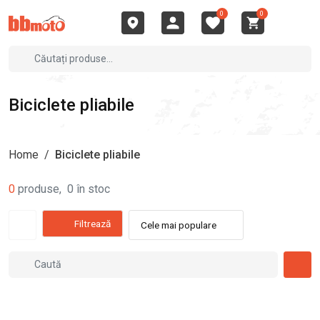
0
0
Biciclete pliabile
Home
/
Biciclete pliabile
0
produse
,
0
în stoc
Filtrează
Cele mai populare