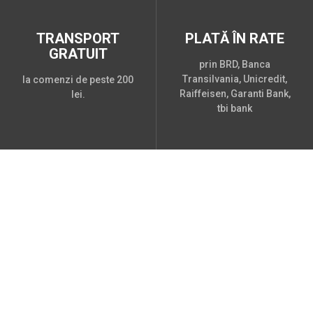
TRANSPORT
PLATĂ ÎN RATE
GRATUIT
prin BRD, Banca
Transilvania, Unicredit,
la comenzi de peste 200
Raiffeisen, Garanti Bank,
lei.
tbi bank