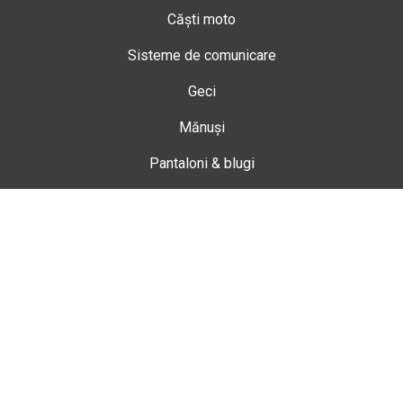
Căști moto
Sisteme de comunicare
Geci
Mănuși
Pantaloni & blugi
Ghete
Echipamente de damă
Enduro
Snowmobil
Accesorii