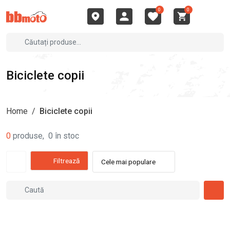
0
0
Biciclete copii
Home
/
Biciclete copii
0
produse
,
0
în stoc
Filtrează
Cele mai populare