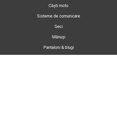
Căști moto
Sisteme de comunicare
Geci
Mănuși
Pantaloni & blugi
Ghete
Echipamente de damă
Enduro
Snowmobil
Accesorii