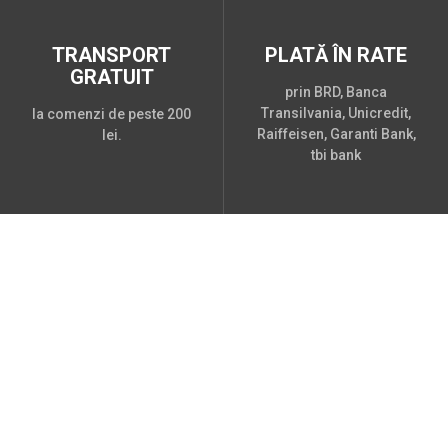
TRANSPORT
PLATĂ ÎN RATE
GRATUIT
prin BRD, Banca
Transilvania, Unicredit,
la comenzi de peste 200
Raiffeisen, Garanti Bank,
lei.
tbi bank