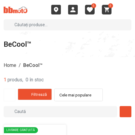
0
0
BeCool™
Home
/
BeCool™
1
produs
,
0
în stoc
Filtrează
Cele mai populare
LIVRARE GRATUITĂ