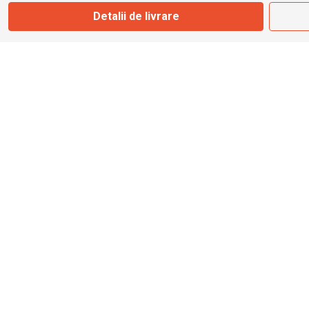
Marți - Sâmbătă: 09:00 - 17:00
Detalii de livrare
0745 153 295
info@bbmoto.ro
Magazin
Otopeni
Str. Ferme D Nr. 2
Otopeni, Ilfov
Marți - Sâmbătă: 10:00 - 18:00