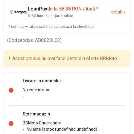
LeanPay
de la 56.38 RON / lună
*
detalii
›
3-60 luni · finanțare online
* estimat — rata exactă se calculează la check-out
:
(
Cod produs
:
ABC020L02
)
!
Acest produs nu mai face parte din oferta BBMoto.
Livrare la domiciliu
Nu este în stoc
-
Stoc magazin
BBMoto Gheorgheni
-
Nu este în stoc (undefined undefined)