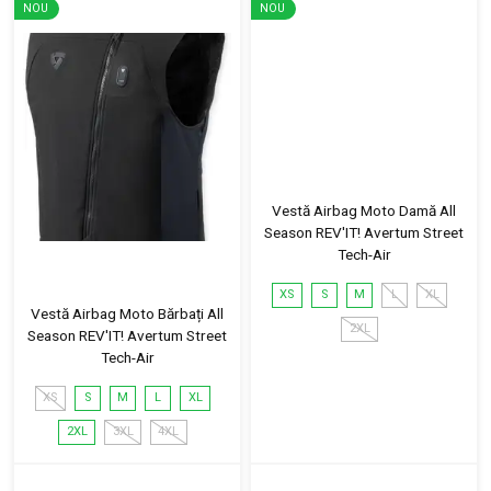
NOU
NOU
Vestă Airbag Moto Damă All
Season REV'IT! Avertum Street
Tech-Air
XS
S
M
L
XL
Vestă Airbag Moto Bărbați All
2XL
Season REV'IT! Avertum Street
Tech-Air
XS
S
M
L
XL
2XL
3XL
4XL