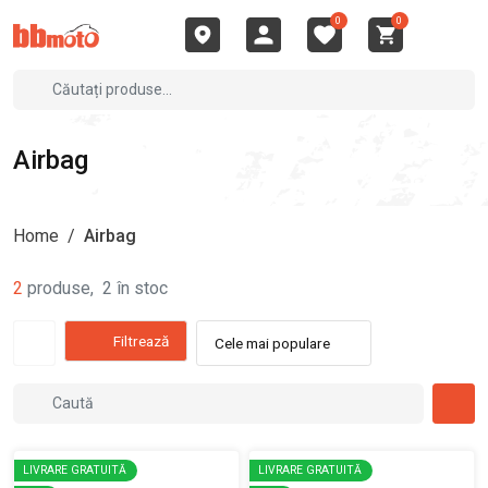
0
0
Airbag
Home
/
Airbag
2
produse
,
2
în stoc
Filtrează
Cele mai populare
LIVRARE GRATUITĂ
LIVRARE GRATUITĂ