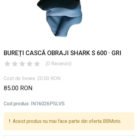
BUREȚI CASCĂ OBRAJI SHARK S 600 · GRI
(
0
Recenzii
)
Cost de livrare: 20.00 RON
85.00 RON
Cod produs
:
IN16026PSLVS
!
Acest produs nu mai face parte din oferta BBMoto.