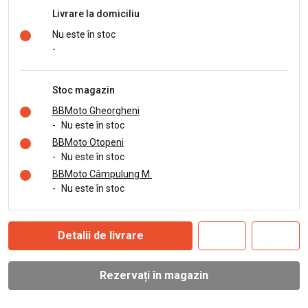
Livrare la domiciliu
Nu este în stoc
-
Stoc magazin
BBMoto Gheorgheni
-
Nu este în stoc
BBMoto Otopeni
-
Nu este în stoc
BBMoto Câmpulung M.
-
Nu este în stoc
Detalii de livrare
Rezervați în magazin