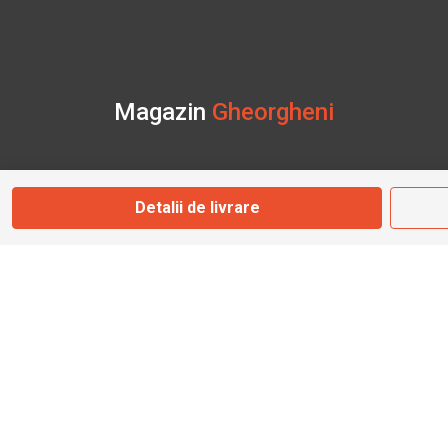
Magazin
Gheorgheni
Str. Nicolae Bălcescu Nr. 100
Gheorgheni, Harghita
Detalii de livrare
Marți - Sâmbătă: 09:00 - 17:00
0745 153 295
info@bbmoto.ro