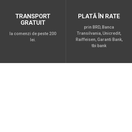
TRANSPORT
PLATĂ ÎN RATE
GRATUIT
prin BRD, Banca
Transilvania, Unicredit,
la comenzi de peste 200
Raiffeisen, Garanti Bank,
lei.
tbi bank