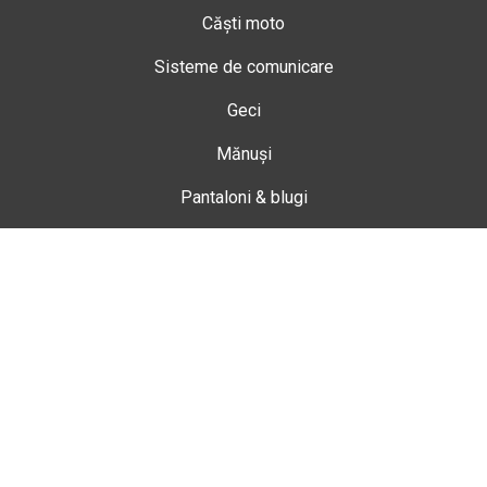
Căști moto
Sisteme de comunicare
Geci
Mănuși
Pantaloni & blugi
Ghete
Echipamente de damă
Enduro
Snowmobil
Accesorii