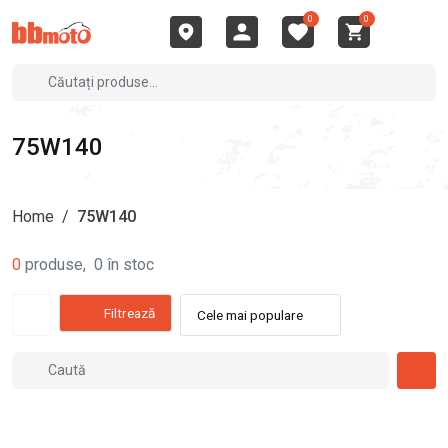
0
0
75W140
Home
/
75W140
0
produse
,
0
în stoc
Filtrează
Cele mai populare