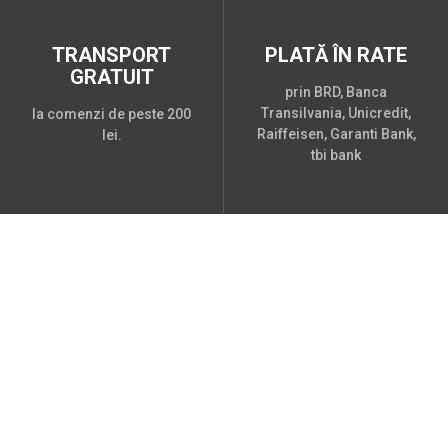
TRANSPORT
PLATĂ ÎN RATE
GRATUIT
prin BRD, Banca
Transilvania, Unicredit,
la comenzi de peste 200
Raiffeisen, Garanti Bank,
lei.
tbi bank