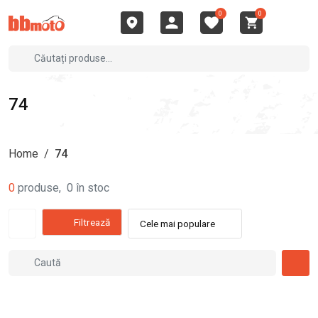
0
0
74
Home
/
74
0
produse
,
0
în stoc
Filtrează
Cele mai populare