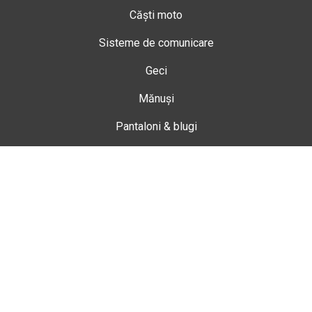
Căști moto
Sisteme de comunicare
Geci
Mănuși
Pantaloni & blugi
Ghete
Echipamente de damă
Enduro
Snowmobil
Accesorii