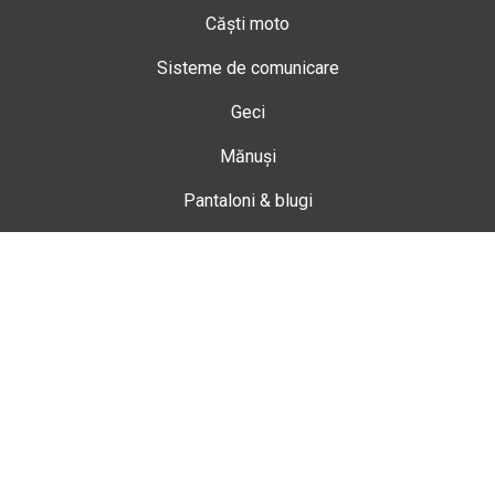
Căști moto
Sisteme de comunicare
Geci
Mănuși
Pantaloni & blugi
Ghete
Echipamente de damă
Enduro
Snowmobil
Accesorii