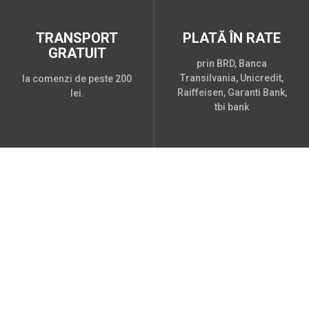
TRANSPORT
PLATĂ ÎN RATE
GRATUIT
prin BRD, Banca
Transilvania, Unicredit,
la comenzi de peste 200
Raiffeisen, Garanti Bank,
lei.
tbi bank