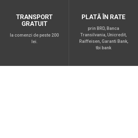
TRANSPORT
PLATĂ ÎN RATE
GRATUIT
prin BRD, Banca
Transilvania, Unicredit,
la comenzi de peste 200
Raiffeisen, Garanti Bank,
lei.
tbi bank