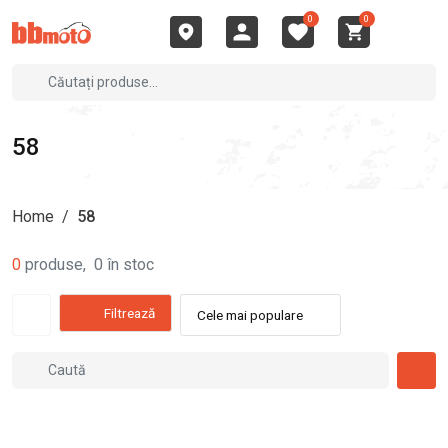
0
0
58
Home
/
58
0
produse
,
0
în stoc
Filtrează
Cele mai populare