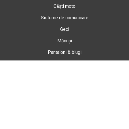
Căști moto
Sisteme de comunicare
Geci
Mănuși
Pantaloni & blugi
Ghete
Echipamente de damă
Enduro
Snowmobil
Accesorii