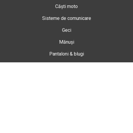
Căști moto
Sisteme de comunicare
Geci
Mănuși
Pantaloni & blugi
Ghete
Echipamente de damă
Enduro
Snowmobil
Accesorii