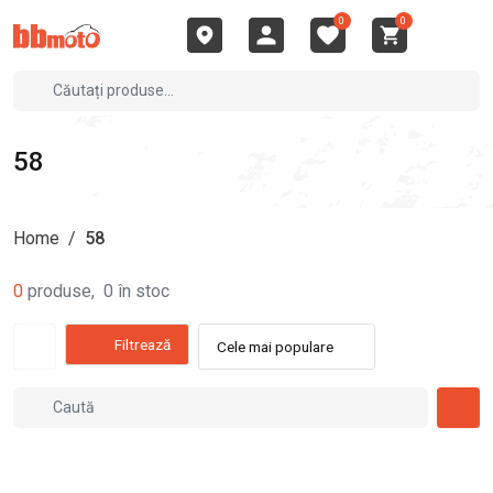
0
0
58
Home
/
58
0
produse
,
0
în stoc
Filtrează
Cele mai populare