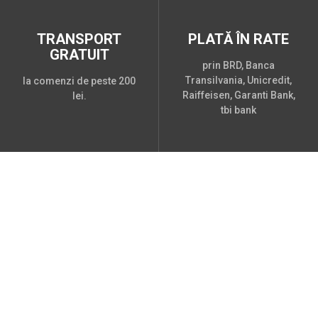
TRANSPORT
PLATĂ ÎN RATE
GRATUIT
prin BRD, Banca
Transilvania, Unicredit,
la comenzi de peste 200
Raiffeisen, Garanti Bank,
lei.
tbi bank