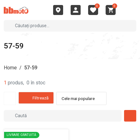
0
0
57-59
Home
/
57-59
1
produs
,
0
în stoc
Filtrează
Cele mai populare
LIVRARE GRATUITĂ