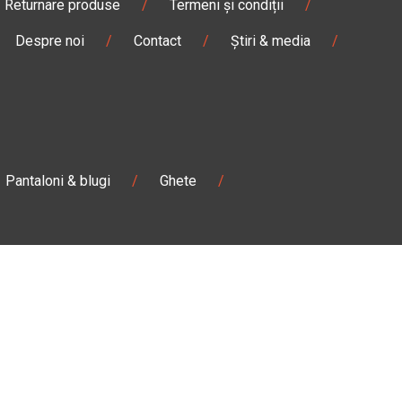
Returnare produse
/
Termeni și condiții
/
Despre noi
/
Contact
/
Știri & media
/
Pantaloni & blugi
/
Ghete
/
Magazin
Câmpulung M.
Str. Valea Seacă nr. 5
Câmpulung Moldovenesc, Suceava
:00
Marți - Sâmbătă: 10:00 - 18:00
0728 210 192