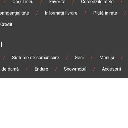
/
Coșul meu
/
Favorite
/
Comenzile mele
/
onfidențialitate
/
Informații livrare
/
Plată în rate
/
iCredit
i
/
Sisteme de comunicare
/
Geci
/
Mănuși
/
e de damă
/
Enduro
/
Snowmobil
/
Accesorii
n
Gheorgheni
Magazin
Otopeni
olae Bălcescu Nr. 100
Str. Ferme D Nr. 2
eni, Harghita
Otopeni, Ilfov
Sâmbătă: 09:00 - 17:00
Marți - Sâmbătă: 10:00 - 18
3 295
0755 141 155