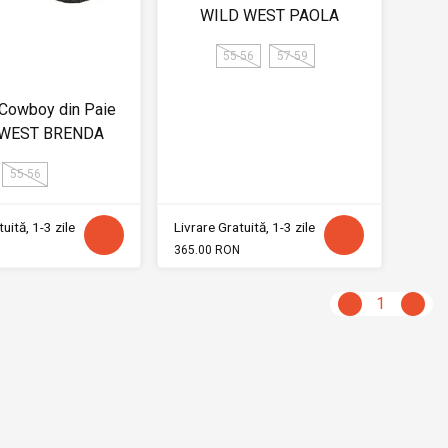
WILD WEST PAOLA
55-56
57-59
 Cowboy din Paie
 WEST BRENDA
55-56
uită, 1-3 zile
Livrare Gratuită, 1-3 zile
365.00 RON
1