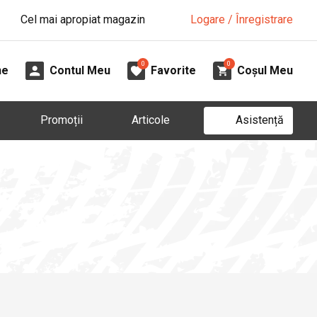
Cel mai apropiat magazin
Logare / Înregistrare
0
0
ne
Contul Meu
Favorite
Coșul Meu
Asistență
Promoții
Articole