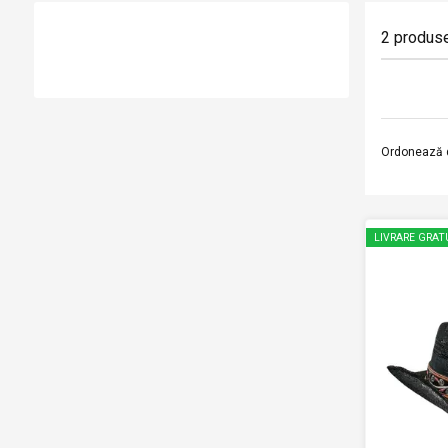
2
produs
Ordonează 
LIVRARE GRAT