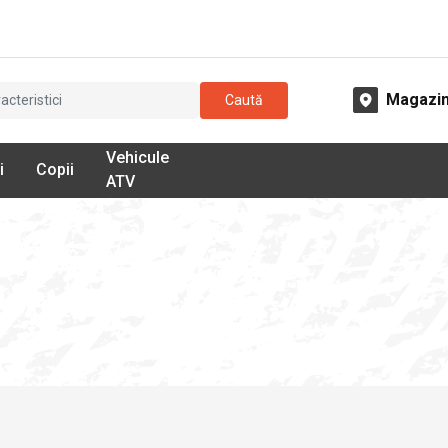
Magazi
Caută
Vehicule
i
Copii
ATV