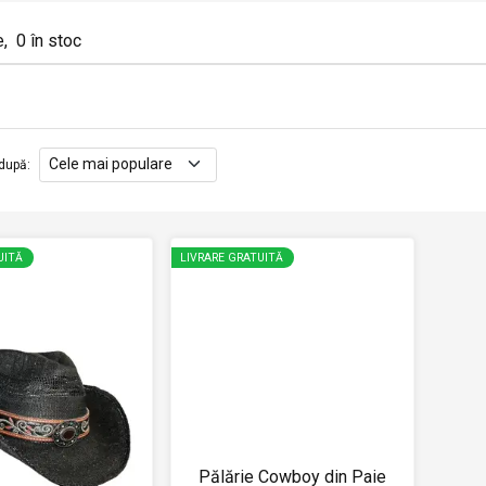
e
,
0
în stoc
după
:
UITĂ
LIVRARE GRATUITĂ
Pălărie Cowboy din Paie