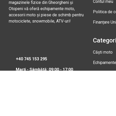
Contul meu
magazinele fizice din Gheorgheni și
Otopeni vă oferă echipamente moto,
Politica de c
accesorii moto și piese de schimb pentru
motociclete, snowmobile, ATV-uri!
Finanțare Un
Categori
Căști moto
+40 745 153 295
Echipament
Marți - Sâmbătă: 09:00 - 17:00
Magazi
Str. Nic
Gheorgh
Marți - 
0745 15