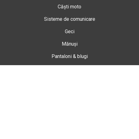
Căști moto
Sisteme de comunicare
Geci
Mănuși
Pantaloni & blugi
Ghete
Echipamente de damă
Enduro
Snowmobil
Accesorii