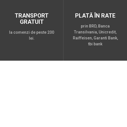
TRANSPORT
PLATĂ ÎN RATE
GRATUIT
prin BRD, Banca
Transilvania, Unicredit,
la comenzi de peste 200
Raiffeisen, Garanti Bank,
lei.
tbi bank