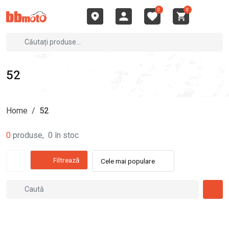
0
0
52
Home
/
52
0
produse
,
0
în stoc
Filtrează
Cele mai populare