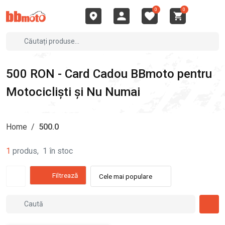
0
0
500 RON - Card Cadou BBmoto pentru
Motocicliști și Nu Numai
Home
/
500.0
1
produs
,
1
în stoc
Filtrează
Cele mai populare