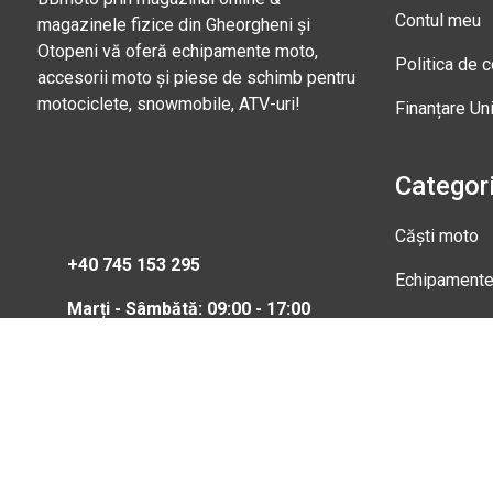
Contul meu
magazinele fizice din Gheorgheni și
Otopeni vă oferă echipamente moto,
Politica de c
accesorii moto și piese de schimb pentru
motociclete, snowmobile, ATV-uri!
Finanțare Un
Categori
Căști moto
+40 745 153 295
Echipament
Marți - Sâmbătă: 09:00 - 17:00
Magazi
Str. Nic
Gheorgh
Marți - 