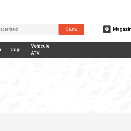
Magazi
Caută
Vehicule
i
Copii
ATV