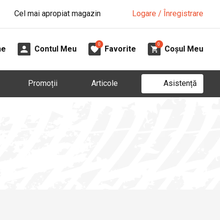
Cel mai apropiat magazin
Logare / Înregistrare
0
0
ne
Contul Meu
Favorite
Coșul Meu
Asistență
Promoții
Articole