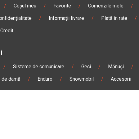
/
Coșul meu
/
Favorite
/
Comenzile mele
/
onfidențialitate
/
Informații livrare
/
Plată în rate
/
iCredit
i
/
Sisteme de comunicare
/
Geci
/
Mănuși
/
e de damă
/
Enduro
/
Snowmobil
/
Accesorii
n
Gheorgheni
Magazin
Otopeni
olae Bălcescu Nr. 100
Str. Ferme D Nr. 2
eni, Harghita
Otopeni, Ilfov
Sâmbătă: 09:00 - 17:00
Marți - Sâmbătă: 10:00 - 18