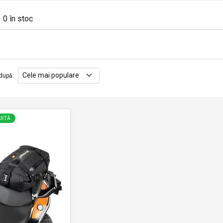
0
în stoc
după
:
UITĂ