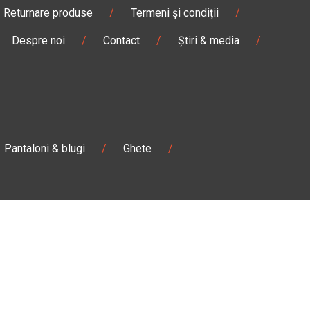
Returnare produse
/
Termeni și condiții
/
Despre noi
/
Contact
/
Știri & media
/
Pantaloni & blugi
/
Ghete
/
Magazin
Câmpulung M.
Str. Valea Seacă nr. 5
Câmpulung Moldovenesc, Suceava
:00
Marți - Sâmbătă: 10:00 - 18:00