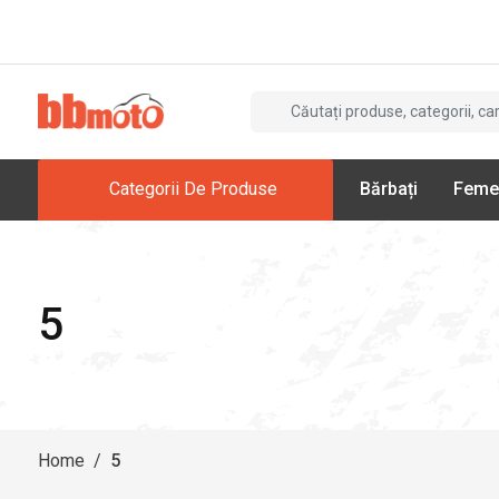
Categorii De Produse
Bărbați
Feme
5
Home
/
5