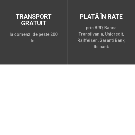
TRANSPORT
PLATĂ ÎN RATE
GRATUIT
prin BRD, Banca
Transilvania, Unicredit,
la comenzi de peste 200
Raiffeisen, Garanti Bank,
lei.
tbi bank