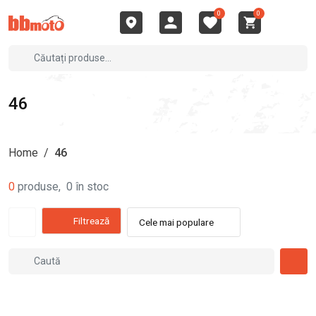
0
0
46
Home
/
46
0
produse
,
0
în stoc
Filtrează
Cele mai populare