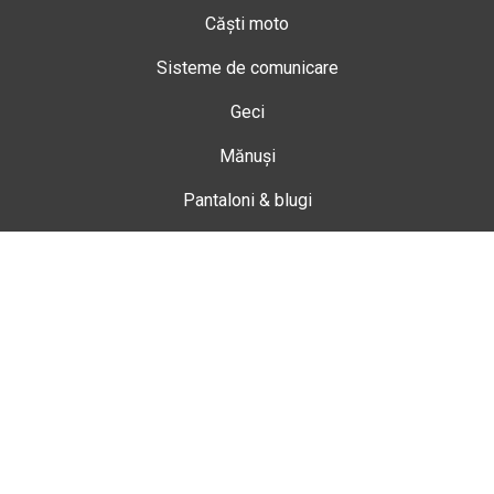
Căști moto
Sisteme de comunicare
Geci
Mănuși
Pantaloni & blugi
Ghete
Echipamente de damă
Enduro
Snowmobil
Accesorii