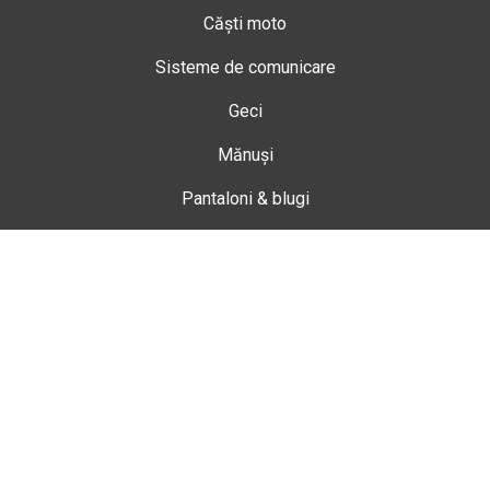
Căști moto
Sisteme de comunicare
Geci
Mănuși
Pantaloni & blugi
Ghete
Echipamente de damă
Enduro
Snowmobil
Accesorii