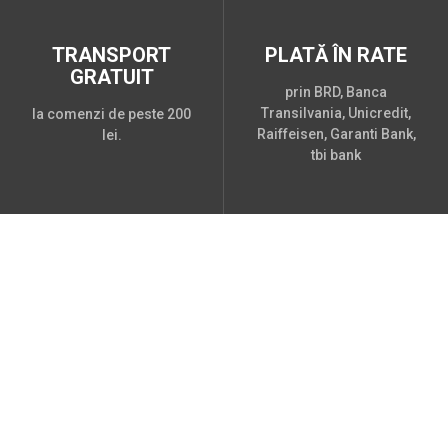
TRANSPORT
PLATĂ ÎN RATE
GRATUIT
prin BRD, Banca
Transilvania, Unicredit,
la comenzi de peste 200
Raiffeisen, Garanti Bank,
lei.
tbi bank