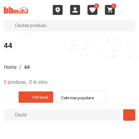
0
0
44
Home
/
44
0
produse
,
0
în stoc
Filtrează
Cele mai populare