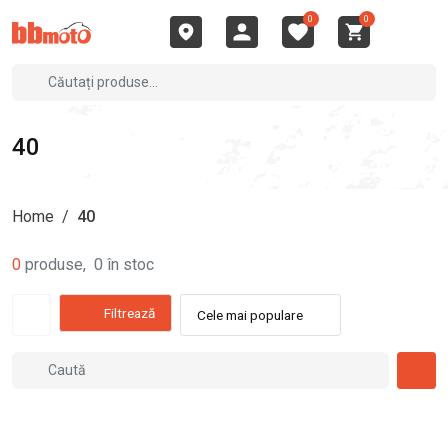
0
0
40
Home
/
40
0
produse
,
0
în stoc
Filtrează
Cele mai populare