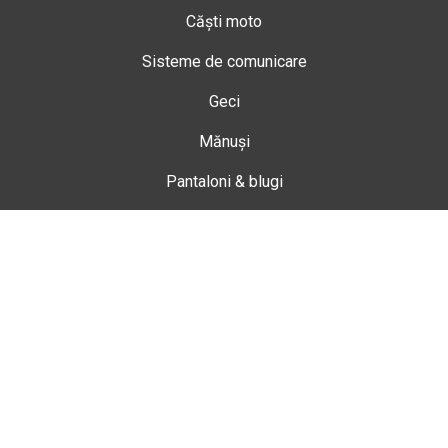
Căști moto
Sisteme de comunicare
Geci
Mănuși
Pantaloni & blugi
Ghete
Echipamente de damă
Enduro
Snowmobil
Accesorii