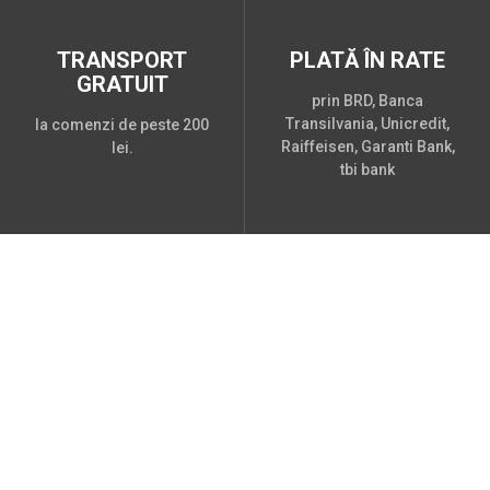
TRANSPORT
PLATĂ ÎN RATE
GRATUIT
prin BRD, Banca
Transilvania, Unicredit,
la comenzi de peste 200
Raiffeisen, Garanti Bank,
lei.
tbi bank