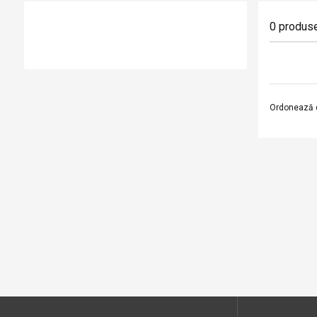
0
produs
Ordonează 