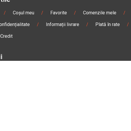
/
Coșul meu
/
Favorite
/
Comenzile mele
/
onfidențialitate
/
Informații livrare
/
Plată în rate
/
iCredit
i
/
Sisteme de comunicare
/
Geci
/
Mănuși
/
e de damă
/
Enduro
/
Snowmobil
/
Accesorii
n
Gheorgheni
Magazin
Otopeni
olae Bălcescu Nr. 100
Str. Ferme D Nr. 2
eni, Harghita
Otopeni, Ilfov
Sâmbătă: 09:00 - 17:00
Marți - Sâmbătă: 10:00 - 18