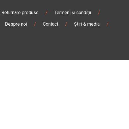
Returnare produse
/
Termeni și condiții
/
Despre noi
/
Contact
/
Știri & media
/
Pantaloni & blugi
/
Ghete
/
Magazin
Câmpulung M.
Str. Valea Seacă nr. 5
Câmpulung Moldovenesc, Suceava
:00
Marți - Sâmbătă: 10:00 - 18:00