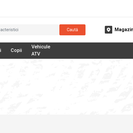
Magazi
Caută
Vehicule
i
Copii
ATV