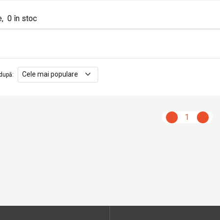
e
,
0
în stoc
după
:
1