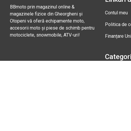
BBmoto prin magazinul online &
Contul meu
magazinele fizice din Gheorgheni și
Otopeni vă oferă echipamente moto,
Politica de c
accesorii moto și piese de schimb pentru
motociclete, snowmobile, ATV-uri!
Finanțare Un
Categori
Căști moto
+40 745 153 295
Echipament
Marți - Sâmbătă: 09:00 - 17:00
Magazi
Str. Nic
Gheorgh
Marți - 