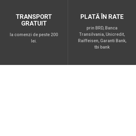
TRANSPORT
PLATĂ ÎN RATE
GRATUIT
prin BRD, Banca
Transilvania, Unicredit,
la comenzi de peste 200
Raiffeisen, Garanti Bank,
lei.
tbi bank