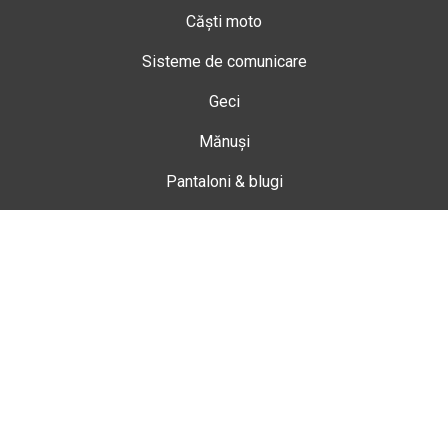
Căști moto
Sisteme de comunicare
Geci
Mănuși
Pantaloni & blugi
Ghete
Echipamente de damă
Enduro
Snowmobil
Accesorii