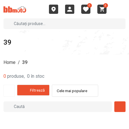
0
0
39
Home
/
39
0
produse
,
0
în stoc
Filtrează
Cele mai populare