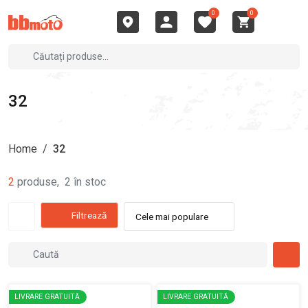
0
0
32
Home
/
32
2
produse
,
2
în stoc
Filtrează
Cele mai populare
LIVRARE GRATUITĂ
LIVRARE GRATUITĂ