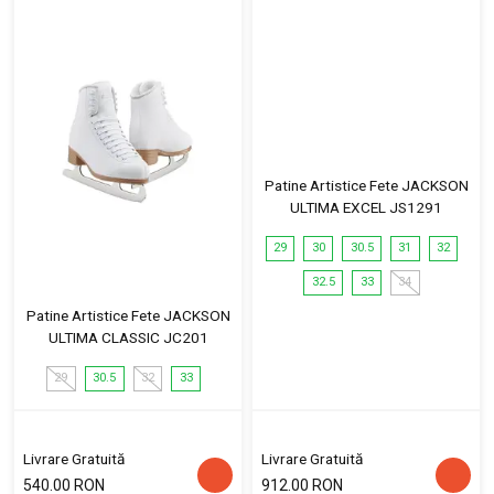
Patine Artistice Fete JACKSON
ULTIMA EXCEL JS1291
29
30
30.5
31
32
32.5
33
34
Patine Artistice Fete JACKSON
ULTIMA CLASSIC JC201
29
30.5
32
33
Livrare Gratuită
Livrare Gratuită
540.00 RON
912.00 RON