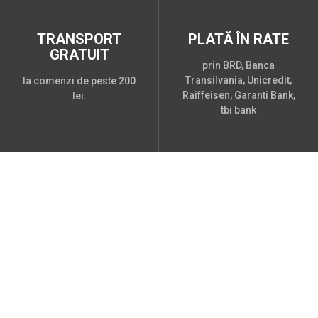
TRANSPORT
PLATĂ ÎN RATE
GRATUIT
prin BRD, Banca
Transilvania, Unicredit,
la comenzi de peste 200
Raiffeisen, Garanti Bank,
lei.
tbi bank