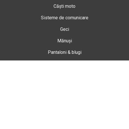
Căști moto
Sisteme de comunicare
Geci
Mănuși
Pantaloni & blugi
Ghete
Echipamente de damă
Enduro
Snowmobil
Accesorii