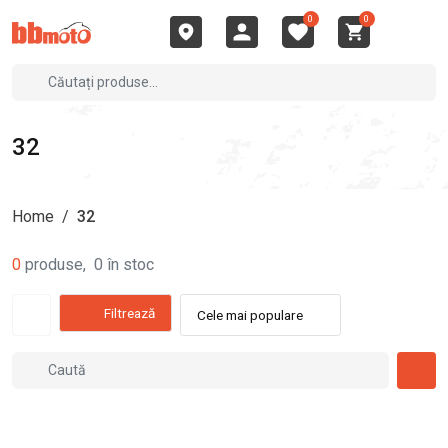
0
0
32
Home
/
32
0
produse
,
0
în stoc
Filtrează
Cele mai populare