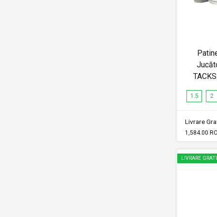
Patin
Jucăt
TACKS
1.5
2
Livrare Grat
1,584.00 R
LIVRARE GRAT