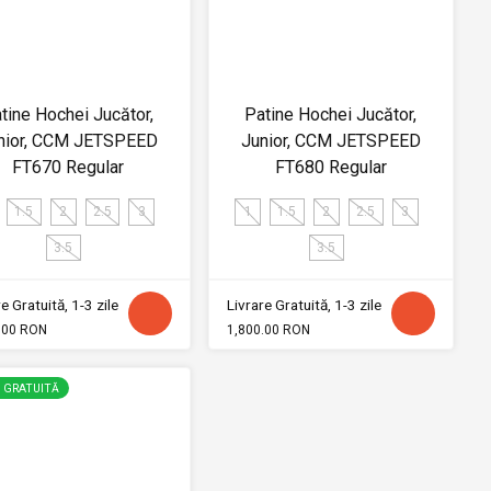
tine Hochei Jucător,
Patine Hochei Jucător,
nior, CCM JETSPEED
Junior, CCM JETSPEED
FT670 Regular
FT680 Regular
1.5
2
2.5
3
1
1.5
2
2.5
3
3.5
3.5
e Gratuită, 1-3 zile
Livrare Gratuită, 1-3 zile
.00 RON
1,800.00 RON
E GRATUITĂ