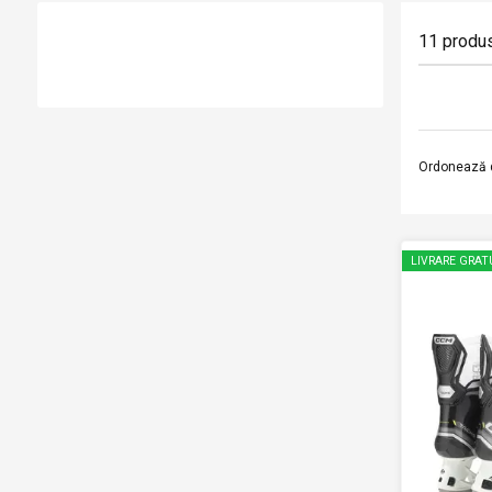
11
produ
Ordonează 
LIVRARE GRAT