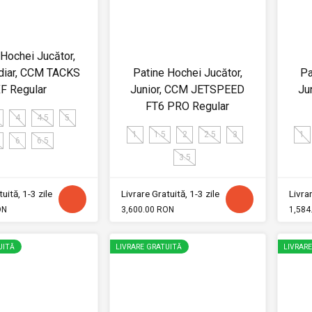
 Hochei Jucător,
diar, CCM TACKS
Patine Hochei Jucător,
Pa
F Regular
Junior, CCM JETSPEED
Ju
FT6 PRO Regular
4
4.5
5
1
1.5
2
2.5
3
1
6
6.5
3.5
uită, 1-3 zile
Livrare Gratuită, 1-3 zile
Livrar
ON
3,600.00 RON
1,584
UITĂ
LIVRARE GRATUITĂ
LIVRAR