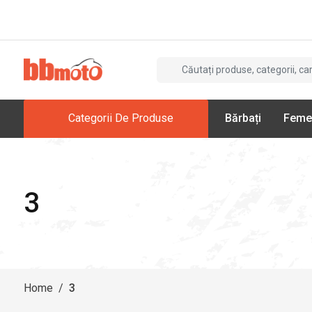
Categorii De Produse
Bărbați
Feme
3
Home
/
3