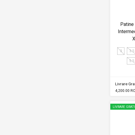
Patine
Interme
X
3
3.5
5.5
Livrare Grat
4,200.00 R
LIVRARE GRAT