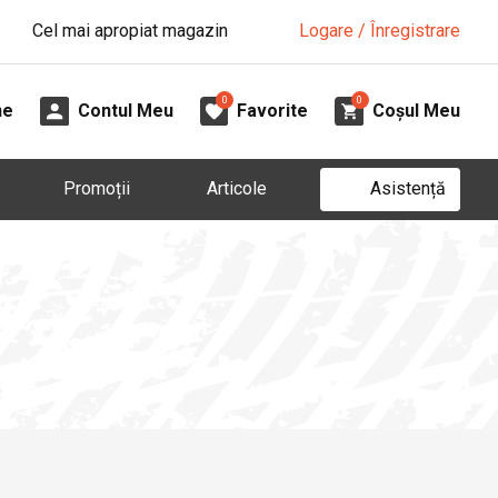
Cel mai apropiat magazin
Logare / Înregistrare
0
0
ne
Contul Meu
Favorite
Coșul Meu
Asistență
Promoții
Articole