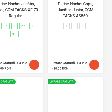
tine Hochei Jucător,
Patine Hochei Copii,
ior, CCM TACKS XF 70
Jucător, Junior, CCM
Regular
TACKS AS550
1.5
2
2.5
3
1
2
3
3.5
e Gratuită, 1-3 zile
Livrare Gratuită, 1-3 zile
.00 RON
480.00 RON
E GRATUITĂ
LIVRARE GRATUITĂ