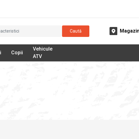
Magazi
Caută
Vehicule
i
Copii
ATV