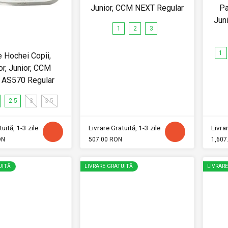
Junior, CCM NEXT Regular
Pa
Jun
1
2
3
1
e Hochei Copii,
or, Junior, CCM
 AS570 Regular
2.5
3
3.5
uită, 1-3 zile
Livrare Gratuită, 1-3 zile
Livrar
ON
507.00 RON
1,607
UITĂ
LIVRARE GRATUITĂ
LIVRAR