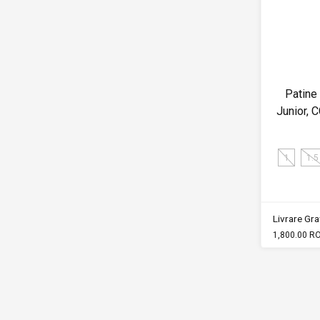
Patine
Junior,
1
1.5
Livrare Grat
1,800.00 R