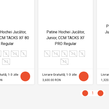
P
 Hochei Jucător,
Patine Hochei Jucător,
Ju
 CCM TACKS XF 80
Junior, CCM TACKS XF
Regular
PRO Regular
2
2.5
3
1
1.5
2
2.5
3
3.5
3.5
uită, 1-3 zile
Livrare Gratuită, 1-3 zile
Livrar
ON
3,600.00 RON
1,320
1