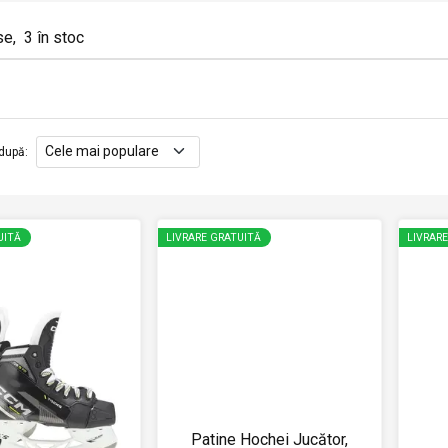
se
,
3
în stoc
după
:
UITĂ
LIVRARE GRATUITĂ
LIVRAR
Patine Hochei Jucător,