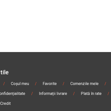
tile
/
Coșul meu
/
Favorite
/
Comenzile mele
/
onfidențialitate
/
Informații livrare
/
Plată în rate
/
iCredit