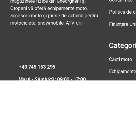
magazinele fizice din Gheorgheni și
Otopeni vă oferă echipamente moto,
Politica de c
accesorii moto și piese de schimb pentru
motociclete, snowmobile, ATV-uri!
Finanțare Un
Categori
Căști moto
+40 745 153 295
Echipament
Marți - Sâmbătă: 09:00 - 17:00
Magazi
Str. Nic
Gheorgh
Marți - 
0745 15