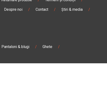
Despre noi
/
Contact
/
Știri & media
/
Pantaloni & blugi
/
Ghete
/
Magazin
Câmpulung M.
Str. Valea Seacă nr. 5
Câmpulung Moldovenesc, Suceava
:00
Marți - Sâmbătă: 10:00 - 18:00
0728 210 192