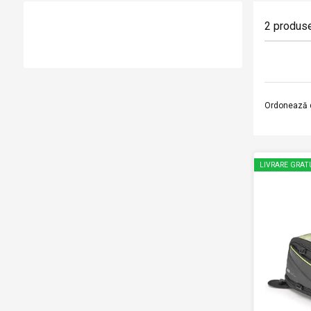
2
produs
Ordonează 
LIVRARE GRAT