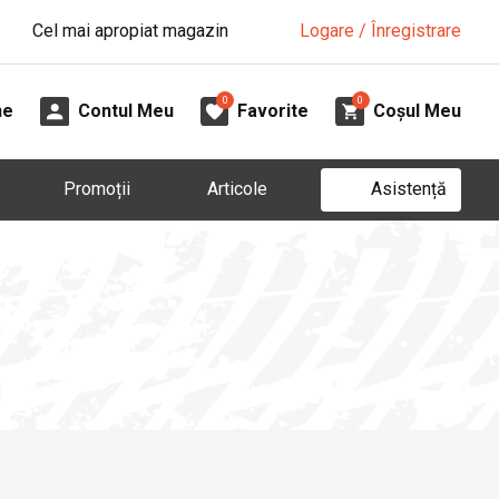
Cel mai apropiat magazin
Logare / Înregistrare
0
0
ne
Contul Meu
Favorite
Coșul Meu
Asistență
Promoții
Articole