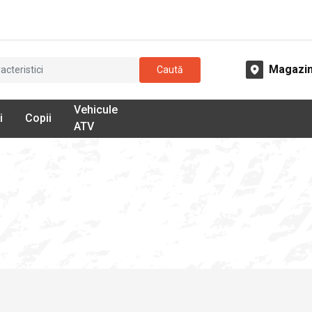
Magazi
Caută
Vehicule
i
Copii
ATV