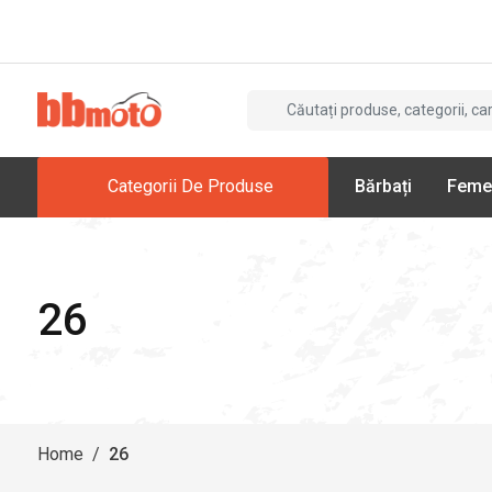
Categorii De Produse
Bărbați
Feme
26
Home
/
26