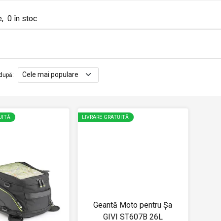
e
,
0
în stoc
după
:
UITĂ
LIVRARE GRATUITĂ
Geantă Moto pentru Șa
GIVI ST607B 26L