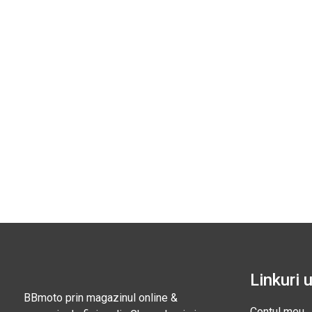
Linkuri u
BBmoto prin magazinul online &
Contul meu