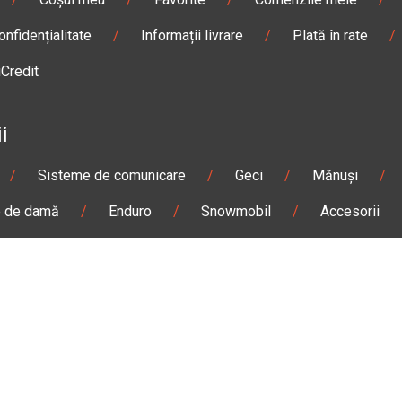
onfidențialitate
/
Informații livrare
/
Plată în rate
/
iCredit
i
/
Sisteme de comunicare
/
Geci
/
Mănuși
/
e de damă
/
Enduro
/
Snowmobil
/
Accesorii
n
Gheorgheni
Magazin
Otopeni
olae Bălcescu Nr. 100
Str. Ferme D Nr. 2
eni, Harghita
Otopeni, Ilfov
Sâmbătă: 09:00 - 17:00
Marți - Sâmbătă: 10:00 - 18
3 295
0755 141 155