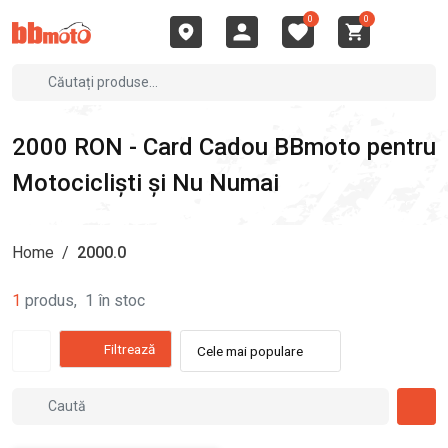
0
0
2000 RON - Card Cadou BBmoto pentru
Motocicliști și Nu Numai
Home
/
2000.0
1
produs
,
1
în stoc
Filtrează
Cele mai populare