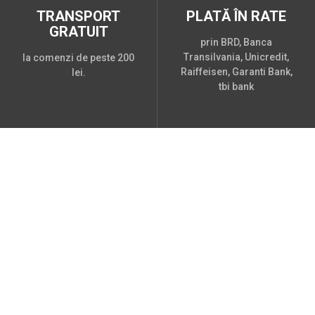
TRANSPORT
PLATĂ ÎN RATE
GRATUIT
prin BRD, Banca
Transilvania, Unicredit,
la comenzi de peste 200
Raiffeisen, Garanti Bank,
lei.
tbi bank