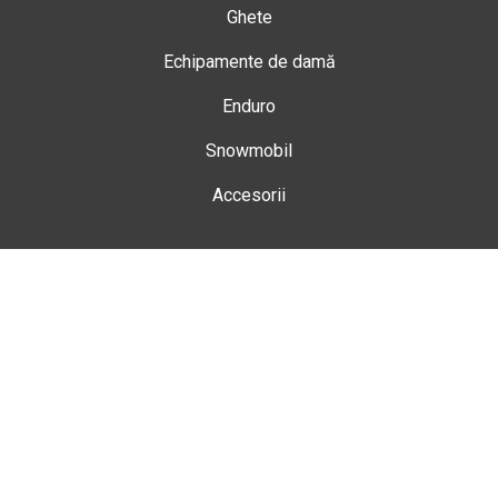
Ghete
Echipamente de damă
Enduro
Snowmobil
Accesorii
Magazin
Gheorgheni
Str. Nicolae Bălcescu Nr. 100
Gheorgheni, Harghita