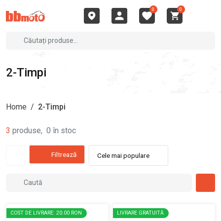
0
0
2-Timpi
Home
/
2-Timpi
3
produse
,
0
în stoc
Filtrează
Cele mai populare
COST DE LIVRARE: 20.00 RON
LIVRARE GRATUITĂ