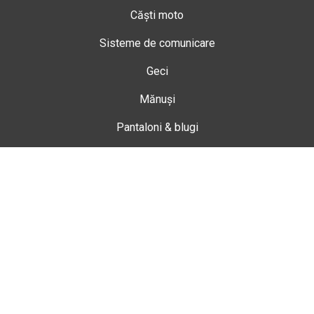
Căști moto
Sisteme de comunicare
Geci
Mănuși
Pantaloni & blugi
Ghete
Echipamente de damă
Enduro
Snowmobil
Accesorii