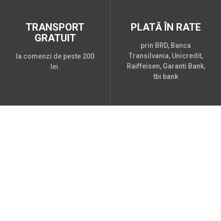
TRANSPORT
PLATĂ ÎN RATE
GRATUIT
prin BRD, Banca
Transilvania, Unicredit,
la comenzi de peste 200
Raiffeisen, Garanti Bank,
lei.
tbi bank