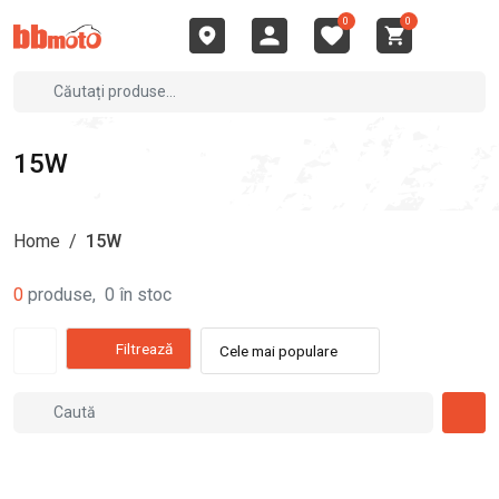
0
0
15W
Home
/
15W
0
produse
,
0
în stoc
Filtrează
Cele mai populare