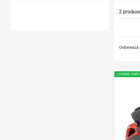
2
produs
Ordonează 
LIVRARE GRAT