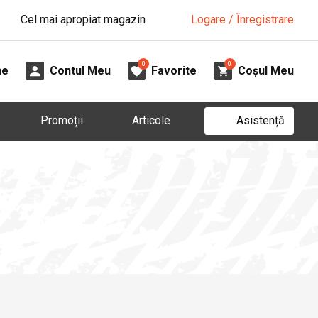
Cel mai apropiat magazin
Logare / Înregistrare
0
0
ne
Contul Meu
Favorite
Coșul Meu
Asistență
Promoții
Articole