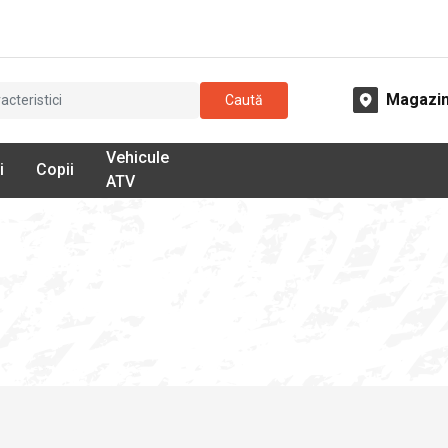
Magazi
Caută
Vehicule
i
Copii
ATV