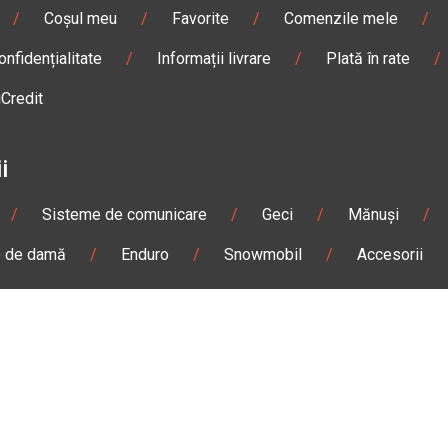
/
Coșul meu
/
Favorite
/
Comenzile mele
/
onfidențialitate
/
Informații livrare
/
Plată în rate
/
iCredit
i
/
Sisteme de comunicare
/
Geci
/
Mănuși
/
e de damă
/
Enduro
/
Snowmobil
/
Accesorii
n
Gheorgheni
Magazin
Otopeni
olae Bălcescu Nr. 100
Str. Ferme D Nr. 2
eni, Harghita
Otopeni, Ilfov
Sâmbătă: 09:00 - 17:00
Marți - Sâmbătă: 10:00 - 18