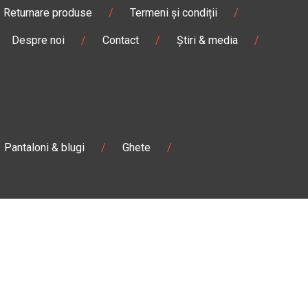
Returnare produse
/
Termeni și condiții
/
Despre noi
/
Contact
/
Știri & media
/
Pantaloni & blugi
/
Ghete
/
Magazin
Câmpulung M.
Str. Valea Seacă nr. 5
Câmpulung Moldovenesc, Suceava
:00
Marți - Sâmbătă: 10:00 - 18:00