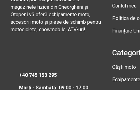
Contul meu
magazinele fizice din Gheorgheni și
Otopeni vă oferă echipamente moto,
Politica de c
accesorii moto și piese de schimb pentru
motociclete, snowmobile, ATV-uri!
Finanțare Un
Categori
Căști moto
+40 745 153 295
Echipament
Marți - Sâmbătă: 09:00 - 17:00
Magazi
Str. Nic
Gheorgh
Marți - 