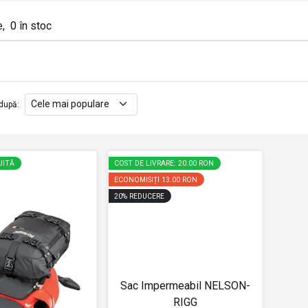
e
,
0
în stoc
după
:
UITĂ
COST DE LIVRARE: 20.00 RON
ECONOMISIȚI
13.00 RON
20
%
REDUCERE
Sac Impermeabil NELSON-
RIGG