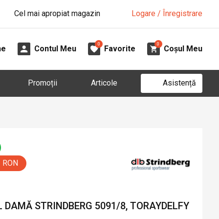
Cel mai apropiat magazin
Logare / Înregistrare
0
0
ne
Contul Meu
Favorite
Coșul Meu
Asistență
Promoții
Articole
0 RON
 DAMĂ STRINDBERG 5091/8, TORAYDELFY