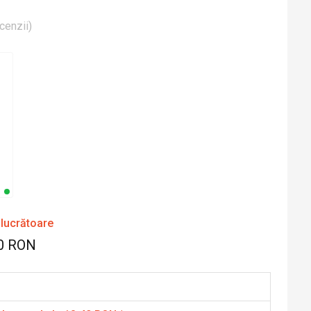
cenzii
)
 lucrătoare
0 RON