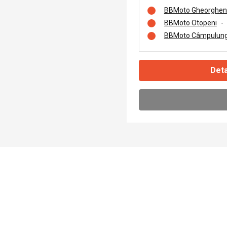
BBMoto Gheorghen
BBMoto Otopeni
-
BBMoto Câmpulung
Deta