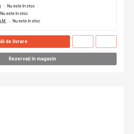
i
-
Nu este în stoc
Nu este în stoc
 M.
-
Nu este în stoc
lii de livrare
Rezervați în magazin