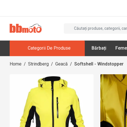
Categorii De Produse
Bărbați
Feme
Home
/
Strindberg
/
Geacă
/
Softshell - Windstopper