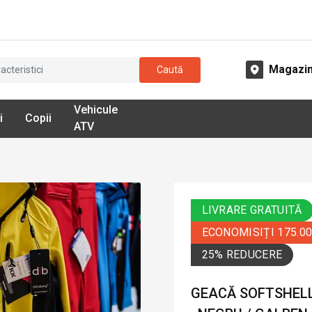
Magazi
Caută
Vehicule
i
Copii
ATV
LIVRARE GRATUITĂ
ECONOMISIȚI 175.0
25% REDUCERE
GEACĂ SOFTSHELL