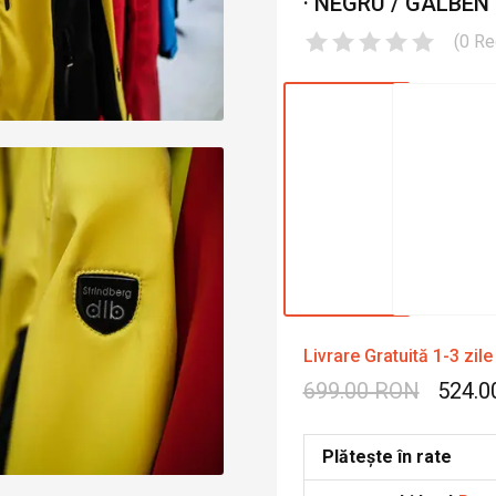
· NEGRU / GALBEN
(
0
Re
Livrare Gratuită 1-3 zile
699.00 RON
524.0
Plătește în rate