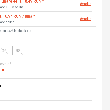
 lunare de la 18.49 RON
*
detalii
›
nțare 100% online
la 16.94 RON / lună
*
detalii
›
țare online
calculează la check-out
46
48
 nevoie?
ărimi
u