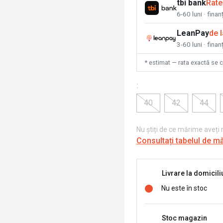
tbi bank
Rate
6-60 luni · fina
LeanPay
de 
3-60 luni · finan
* estimat — rata exactă se 
:
40
42
44
Nu știți de ce mărime aveți
Consultați tabelul de m
Livrare la domicili
Nu este în stoc
Stoc magazin