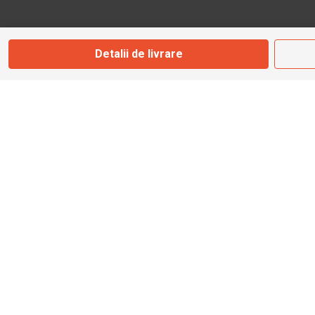
Marți - Sâmbătă: 09:00 - 17:00
Detalii de livrare
0745 153 295
info@bbmoto.ro
Magazin
Otopeni
Str. Ferme D Nr. 2
Otopeni, Ilfov