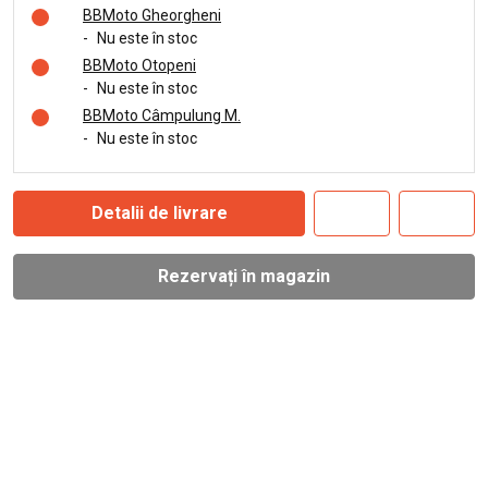
BBMoto Gheorgheni
-
Nu este în stoc
BBMoto Otopeni
-
Nu este în stoc
BBMoto Câmpulung M.
-
Nu este în stoc
Detalii de livrare
Rezervați în magazin