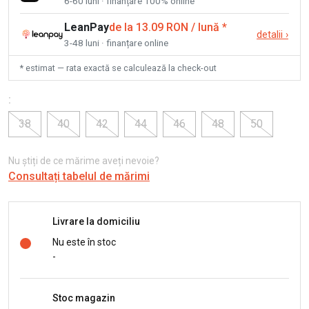
6-60 luni · finanțare 100% online
LeanPay
de la 13.09 RON / lună
*
detalii
›
3-48 luni · finanțare online
* estimat — rata exactă se calculează la check-out
:
38
40
42
44
46
48
50
Nu știți de ce mărime aveți nevoie?
Consultați tabelul de mărimi
Livrare la domiciliu
Nu este în stoc
-
Stoc magazin