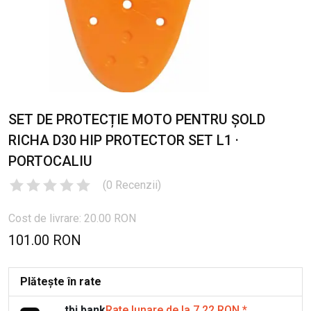
SET DE PROTECȚIE MOTO PENTRU ȘOLD
RICHA D30 HIP PROTECTOR SET L1 ·
PORTOCALIU
(
0
Recenzii
)
Cost de livrare: 20.00 RON
101.00 RON
Plătește în rate
tbi bank
Rate lunare de la 7.22 RON
*