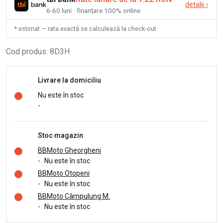
detalii
›
6-60 luni · finanțare 100% online
* estimat — rata exactă se calculează la check-out
Cod produs
:
8D3H
Livrare la domiciliu
Nu este în stoc
-
Stoc magazin
BBMoto Gheorgheni
-
Nu este în stoc
BBMoto Otopeni
-
Nu este în stoc
BBMoto Câmpulung M.
-
Nu este în stoc