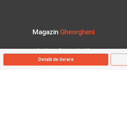
Magazin
Gheorgheni
Str. Nicolae Bălcescu Nr. 100
Gheorgheni, Harghita
Detalii de livrare
Marți - Sâmbătă: 09:00 - 17:00
0745 153 295
info@bbmoto.ro