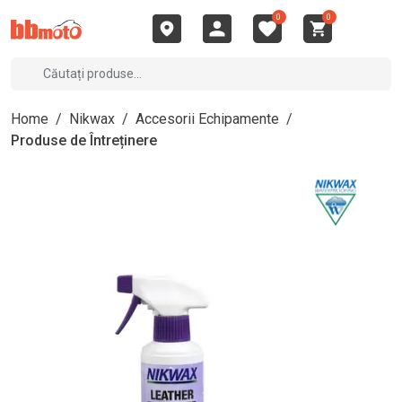
0
0
Home
/
Nikwax
/
Accesorii Echipamente
/
Produse de Întreținere