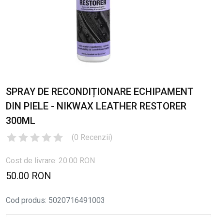
SPRAY DE RECONDIȚIONARE ECHIPAMENT
DIN PIELE - NIKWAX LEATHER RESTORER
300ML
(
0
Recenzii
)
Cost de livrare: 20.00 RON
50.00 RON
Cod produs
:
5020716491003