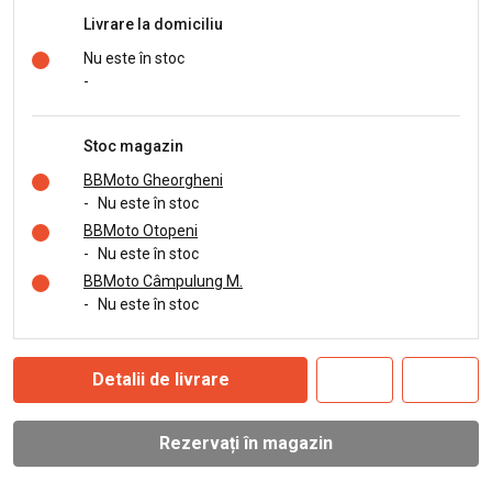
Livrare la domiciliu
Nu este în stoc
-
Stoc magazin
BBMoto Gheorgheni
-
Nu este în stoc
BBMoto Otopeni
-
Nu este în stoc
BBMoto Câmpulung M.
-
Nu este în stoc
Detalii de livrare
Rezervați în magazin