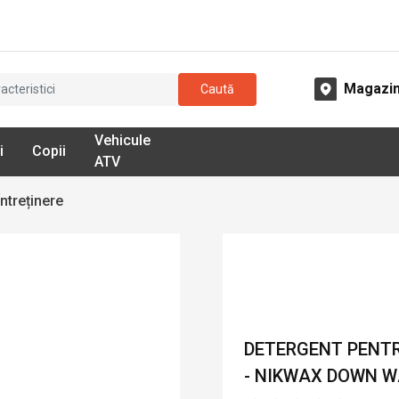
Magazi
Caută
Vehicule
i
Copii
ATV
ntreținere
DETERGENT PENTR
- NIKWAX DOWN W