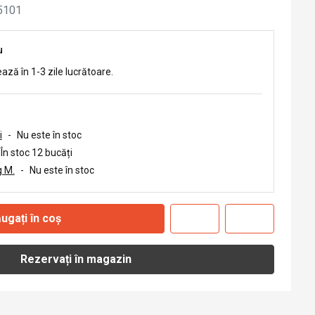
5101
u
ează în 1-3 zile lucrătoare.
i
-
Nu este în stoc
În stoc 12 bucăți
 M.
-
Nu este în stoc
ugați în coș
Rezervați în magazin