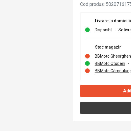
Cod produs
:
502071617
Livrare la domicili
Disponibil
-
Se livr
Stoc magazin
BBMoto Gheorghen
BBMoto Otopeni
-
BBMoto Câmpulung
Adă