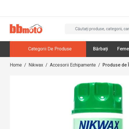
Categorii De Produse
Bărbați
Feme
Home
/
Nikwax
/
Accesorii Echipamente
/
Produse de Î