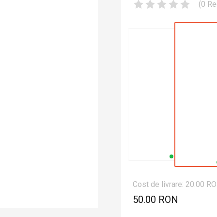
(
0
Re
Cost de livrare: 20.00 R
50.00 RON