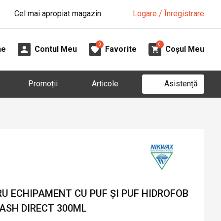
Cel mai apropiat magazin
Logare / Înregistrare
0
0
ne
Contul Meu
Favorite
Coșul Meu
Asistență
Promoții
Articole
U ECHIPAMENT CU PUF ȘI PUF HIDROFOB
ASH DIRECT 300ML