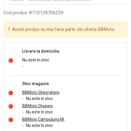
Cod produs
:
8710128706259
!
Acest produs nu mai face parte din oferta BBMoto.
Livrare la domiciliu
Nu este în stoc
-
Stoc magazin
BBMoto Gheorgheni
-
Nu este în stoc
BBMoto Otopeni
-
Nu este în stoc
BBMoto Câmpulung M.
-
Nu este în stoc