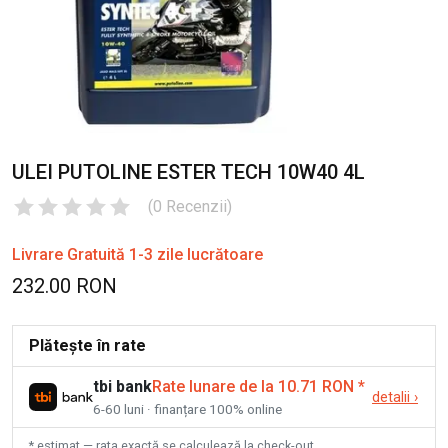
ULEI PUTOLINE ESTER TECH 10W40 4L
(
0
Recenzii
)
Livrare Gratuită 1-3 zile lucrătoare
232.00 RON
Plătește în rate
tbi bank
Rate lunare de la 10.71 RON
*
detalii
›
6-60 luni · finanțare 100% online
* estimat — rata exactă se calculează la check-out