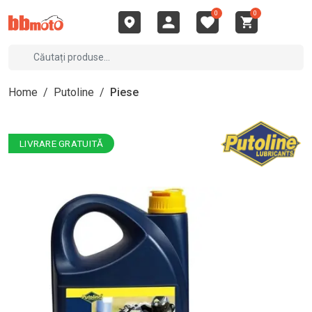
0
0
Home
/
Putoline
/
Piese
LIVRARE GRATUITĂ