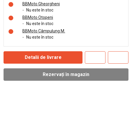
BBMoto Gheorgheni
-
Nu este în stoc
BBMoto Otopeni
-
Nu este în stoc
BBMoto Câmpulung M.
-
Nu este în stoc
Detalii de livrare
Rezervați în magazin