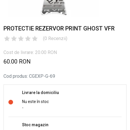
PROTECTIE REZERVOR PRINT GHOST VFR
(
0
Recenzii
)
Cost de livrare: 20.00 RON
60.00 RON
Cod produs
:
CGEXP-G-69
Livrare la domiciliu
Nu este în stoc
-
Stoc magazin