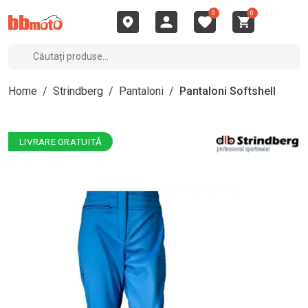
0
0
Home
/
Strindberg
/
Pantaloni
/
Pantaloni Softshell
LIVRARE GRATUITĂ