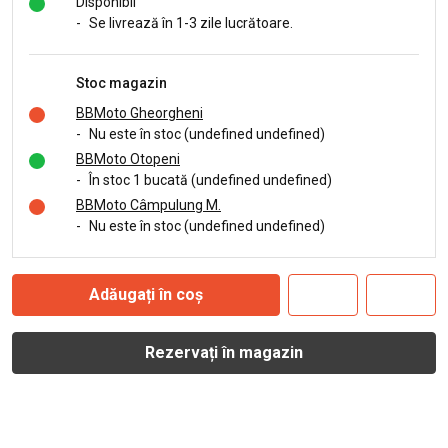
Disponibil
-
Se livrează în 1-3 zile lucrătoare.
Stoc magazin
BBMoto Gheorgheni
-
Nu este în stoc (undefined undefined)
BBMoto Otopeni
-
În stoc 1 bucată (undefined undefined)
BBMoto Câmpulung M.
-
Nu este în stoc (undefined undefined)
Adăugați în coș
Rezervați în magazin