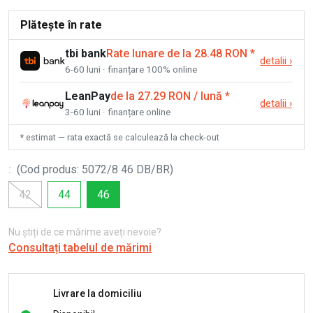
Plătește în rate
tbi bank
Rate lunare de la 28.48 RON
*
detalii
›
6-60 luni · finanțare 100% online
LeanPay
de la 27.29 RON / lună
*
detalii
›
3-60 luni · finanțare online
* estimat — rata exactă se calculează la check-out
:
(
Cod produs
:
5072/8 46 DB/BR
)
42
44
46
Nu știți de ce mărime aveți nevoie?
Consultați tabelul de mărimi
Livrare la domiciliu