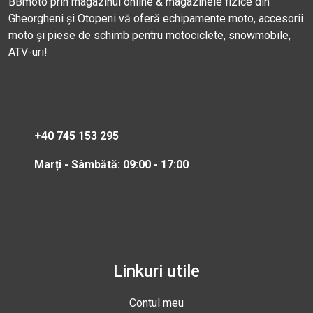
BBmoto prin magazinul online & magazinele fizice din
Gheorgheni și Otopeni vă oferă echipamente moto, accesorii
moto și piese de schimb pentru motociclete, snowmobile,
ATV-uri!
+40 745 153 295
Marți - Sâmbătă: 09:00 - 17:00
Linkuri utile
Contul meu