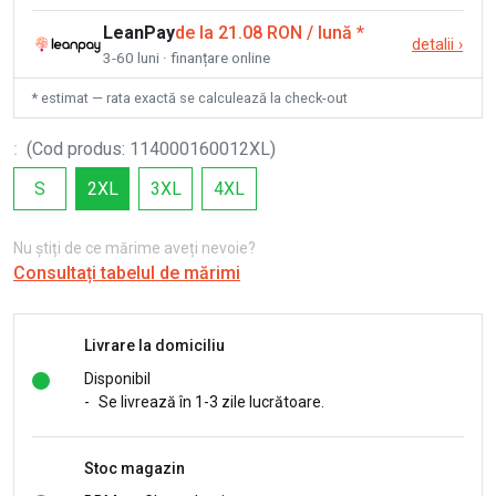
LeanPay
de la 21.08 RON / lună
*
detalii
›
3-60 luni · finanțare online
* estimat — rata exactă se calculează la check-out
:
(
Cod produs
:
114000160012XL
)
S
2XL
3XL
4XL
Nu știți de ce mărime aveți nevoie?
Consultați tabelul de mărimi
Livrare la domiciliu
Disponibil
-
Se livrează în 1-3 zile lucrătoare.
Stoc magazin