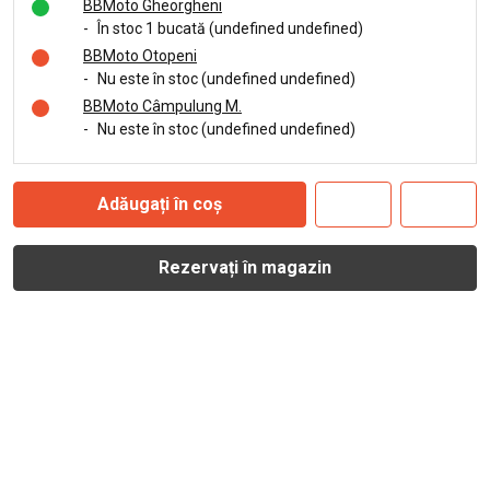
BBMoto Gheorgheni
-
În stoc 1 bucată (undefined undefined)
BBMoto Otopeni
-
Nu este în stoc (undefined undefined)
BBMoto Câmpulung M.
-
Nu este în stoc (undefined undefined)
Adăugați în coș
Rezervați în magazin