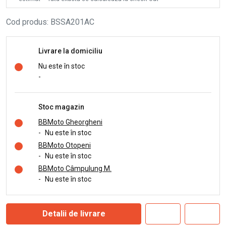
Cod produs
:
BSSA201AC
Livrare la domiciliu
Nu este în stoc
-
Stoc magazin
BBMoto Gheorgheni
-
Nu este în stoc
BBMoto Otopeni
-
Nu este în stoc
BBMoto Câmpulung M.
-
Nu este în stoc
Detalii de livrare