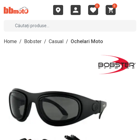
0
0
Home
/
Bobster
/
Casual
/
Ochelari Moto