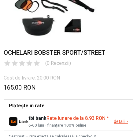
OCHELARI BOBSTER SPORT/STREET
(
0
Recenzii
)
Cost de livrare: 20.00 RON
165.00 RON
Plătește în rate
tbi bank
Rate lunare de la 8.93 RON
*
detalii
›
6-60 luni · finanțare 100% online
* estimat — rata exactă se calculează la check-out