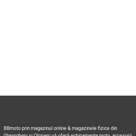
BBmoto prin magazinul online & magazinele fizice din
Gheorgheni și Otopeni vă oferă echipamente moto, accesorii