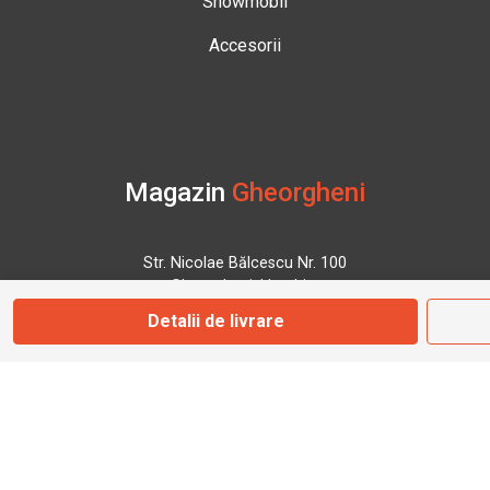
Snowmobil
Accesorii
Magazin
Gheorgheni
Str. Nicolae Bălcescu Nr. 100
Gheorgheni, Harghita
Detalii de livrare
Marți - Sâmbătă: 09:00 - 17:00
0745 153 295