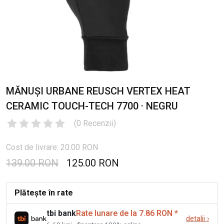
MĂNUȘI URBANE REUSCH VERTEX HEAT
CERAMIC TOUCH-TECH 7700 · NEGRU
(
0
Recenzii
)
Cost de livrare: 20.00 RON
139.00 RON
125.00 RON
Plătește în rate
tbi bank
Rate lunare de la 7.86 RON
*
detalii
›