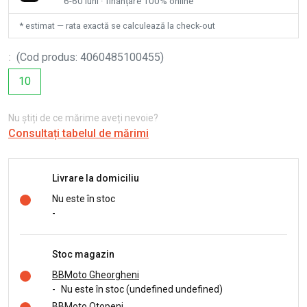
6-60 luni · finanțare 100% online
* estimat — rata exactă se calculează la check-out
:
(
Cod produs
:
4060485100455
)
10
Nu știți de ce mărime aveți nevoie?
Consultați tabelul de mărimi
Livrare la domiciliu
Nu este în stoc
-
Stoc magazin
BBMoto Gheorgheni
-
Nu este în stoc (undefined undefined)
BBMoto Otopeni