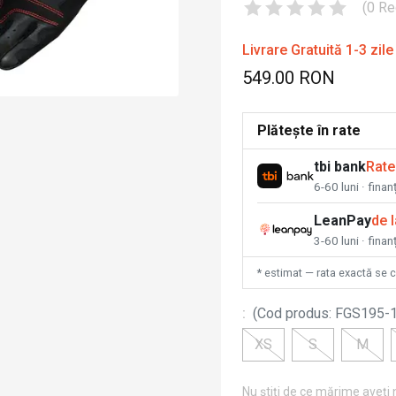
(
0
Re
Livrare Gratuită 1-3 zile
549.00 RON
Plătește în rate
tbi bank
Rate
6-60 luni · fina
LeanPay
de 
3-60 luni · finan
* estimat — rata exactă se 
:
(
Cod produs
:
FGS195-
XS
S
M
Nu știți de ce mărime aveți