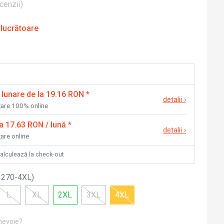
cenzii
)
 lucrătoare
 lunare de la 19.16 RON
*
detalii
›
nțare 100% online
la 17.63 RON / lună
*
detalii
›
țare online
calculează la check-out
1270-4XL
)
L
XL
2XL
3XL
4XL
 nevoie?