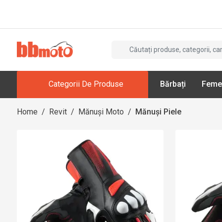
Categorii De Produse
Bărbați
Feme
Home
/
Revit
/
Mănuși Moto
/
Mănuși Piele