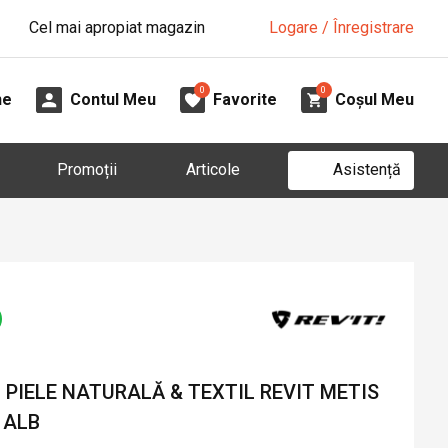
Cel mai apropiat magazin
Logare / Înregistrare
0
0
ne
Contul Meu
Favorite
Coșul Meu
Asistență
Promoții
Articole
PIELE NATURALĂ & TEXTIL REVIT METIS
/ ALB