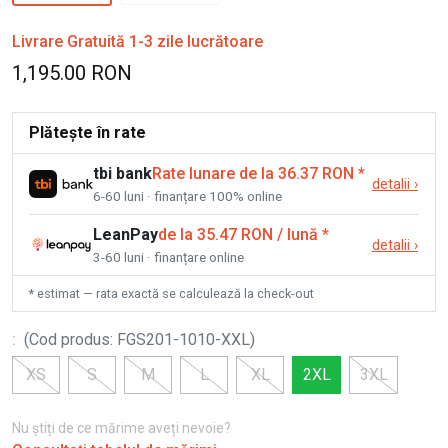
Livrare Gratuită 1-3 zile lucrătoare
1,195.00 RON
Plătește în rate
tbi bank
Rate lunare de la 36.37 RON
*
detalii
›
6-60 luni · finanțare 100% online
LeanPay
de la 35.47 RON / lună
*
detalii
›
3-60 luni · finanțare online
* estimat — rata exactă se calculează la check-out
:
(
Cod produs
:
FGS201-1010-XXL
)
XS
S
M
L
XL
2XL
3XL
Nu știți de ce mărime aveți nevoie?