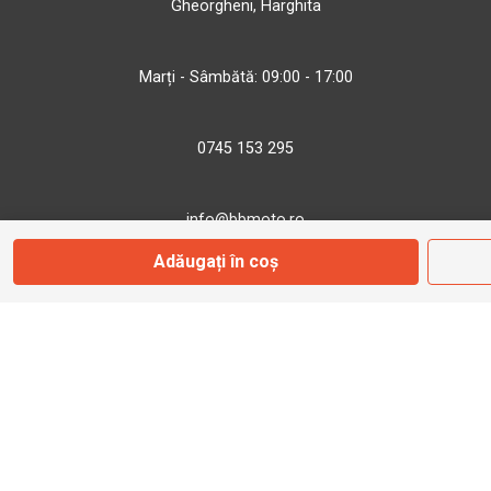
Gheorgheni, Harghita
Marți - Sâmbătă: 09:00 - 17:00
0745 153 295
info@bbmoto.ro
Adăugați în coș
Magazin
Otopeni
Str. Ferme D Nr. 2
Otopeni, Ilfov