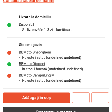
Consultați tabelul de mărimi
Livrare la domiciliu
Disponibil
-
Se livrează în 1-3 zile lucrătoare.
Stoc magazin
BBMoto Gheorgheni
-
Nu este în stoc (undefined undefined)
BBMoto Otopeni
-
În stoc 1 bucată (undefined undefined)
BBMoto Câmpulung M.
-
Nu este în stoc (undefined undefined)
Adăugați în coș