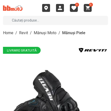
0
0
Home
/
Revit
/
Mănuși Moto
/
Mănuși Piele
LIVRARE GRATUITĂ