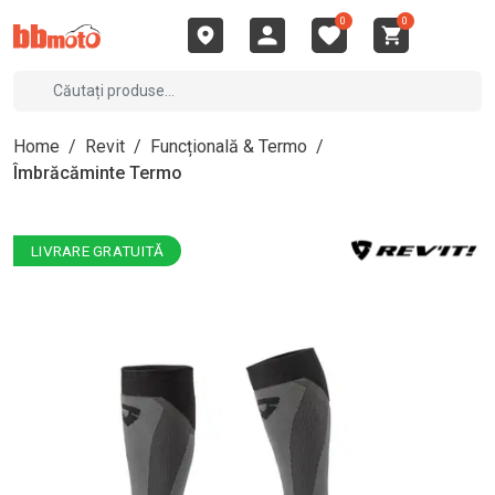
0
0
Home
/
Revit
/
Funcțională & Termo
/
Îmbrăcăminte Termo
LIVRARE GRATUITĂ