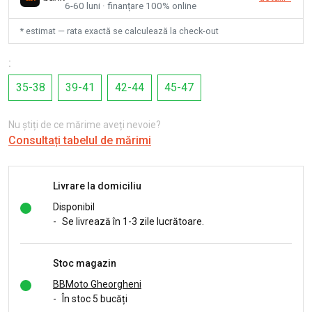
6-60 luni · finanțare 100% online
* estimat — rata exactă se calculează la check-out
:
35-38
39-41
42-44
45-47
Nu știți de ce mărime aveți nevoie?
Consultați tabelul de mărimi
Livrare la domiciliu
Disponibil
-
Se livrează în 1-3 zile lucrătoare.
Stoc magazin
BBMoto Gheorgheni
-
În stoc 5 bucăți