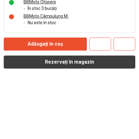
BBMoto Otopeni
-
În stoc 3 bucăți
BBMoto Câmpulung M.
-
Nu este în stoc
Adăugați în coș
Rezervați în magazin